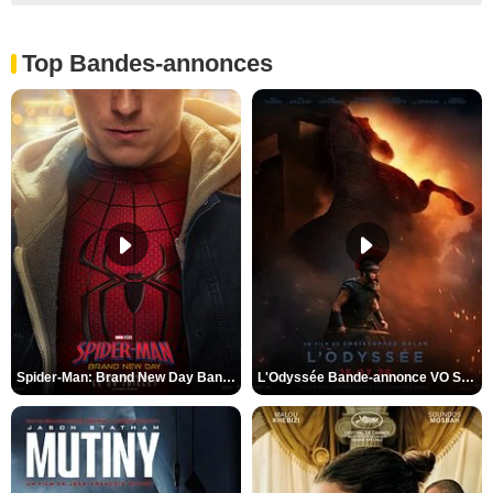
Top Bandes-annonces
Spider-Man: Brand New Day Bande-annonce VO STFR
L'Odyssée Bande-annonce VO STFR