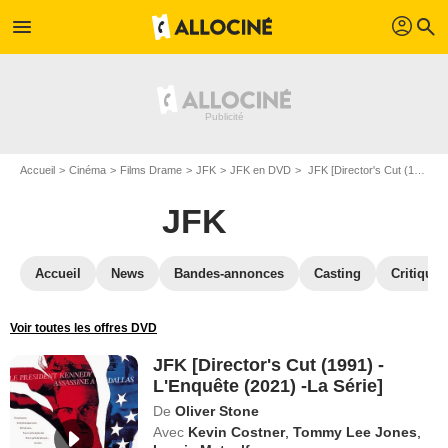
profil
menu
search
Accueil
Cinéma
Films Drame
JFK
JFK en DVD
JFK [Director's Cut (1991) -L'Enquête (2021) -La Série]
JFK
Accueil
News
Bandes-annonces
Casting
Critiques
Voir toutes les offres DVD
JFK [Director's Cut (1991) -
L'Enquête (2021) -La Série]
De
Oliver Stone
Avec
Kevin Costner
,
Tommy Lee Jones
,