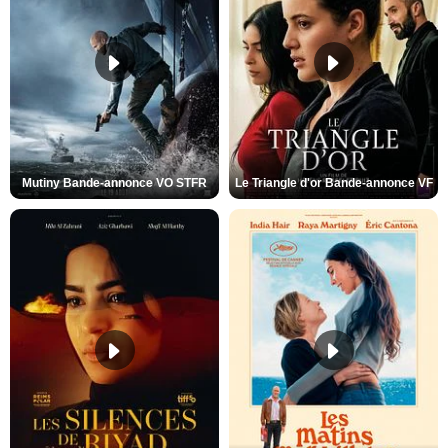
Mutiny Bande-annonce VO STFR
Le Triangle d'or Bande-annonce VF