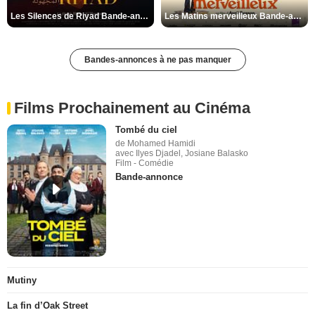
Les Silences de Riyad Bande-annonce VO STFR
Les Matins merveilleux Bande-annonce VF
Bandes-annonces à ne pas manquer
Films Prochainement au Cinéma
Tombé du ciel
de Mohamed Hamidi
avec Ilyes Djadel, Josiane Balasko
Film - Comédie
Bande-annonce
Mutiny
La fin d’Oak Street