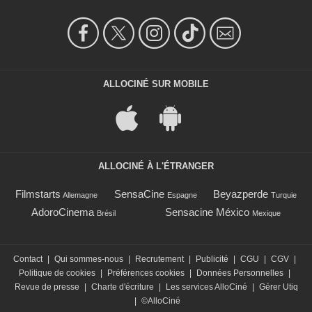
ALLOCINÉ SUR MOBILE
ALLOCINÉ À L'ÉTRANGER
Filmstarts
SensaCine
Beyazperde
Allemagne
Espagne
Turquie
AdoroCinema
Sensacine México
Brésil
Mexique
Contact
|
Qui sommes-nous
|
Recrutement
|
Publicité
|
CGU
|
CGV
|
Politique de cookies
|
Préférences cookies
|
Données Personnelles
|
Revue de presse
|
Charte d'écriture
|
Les services AlloCiné
|
Gérer Utiq
|
©AlloCiné