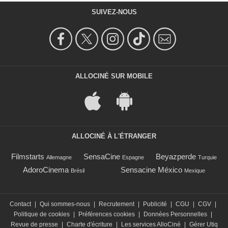
SUIVEZ-NOUS
ALLOCINÉ SUR MOBILE
ALLOCINÉ À L'ÉTRANGER
Filmstarts
SensaCine
Beyazperde
Allemagne
Espagne
Turquie
AdoroCinema
Sensacine México
Brésil
Mexique
Contact
|
Qui sommes-nous
|
Recrutement
|
Publicité
|
CGU
|
CGV
|
Politique de cookies
|
Préférences cookies
|
Données Personnelles
|
Revue de presse
|
Charte d'écriture
|
Les services AlloCiné
|
Gérer Utiq