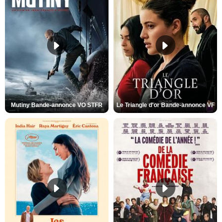
Mutiny Bande-annonce VO STFR
Le Triangle d'or Bande-annonce VF