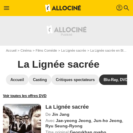
profil
menu
search
Accueil
Cinéma
Films Comédie
La Lignée sacrée
La Lignée sacrée en Blu Ray
La Lignée sacrée
Accueil
Casting
Critiques spectateurs
Blu-Ray, DVD
Voir toutes les offres DVD
La Lignée sacrée
De
Jin Jang
Avec
Jae-yeong Jeong
,
Jun-ho Jeong
,
Ryu Seung-Ryong
Titre original
Georukhan gyebo