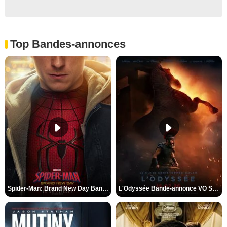
Top Bandes-annonces
Spider-Man: Brand New Day Bande-annonce VO STFR
L'Odyssée Bande-annonce VO STFR