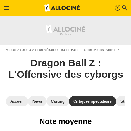
profil
menu
search
Accueil
Cinéma
Court Métrage
Dragon Ball Z : L'Offensive des cyborgs
Avis sur Dragon Ball Z : L'Offensive des cyborgs
Dragon Ball Z :
L'Offensive des cyborgs
Accueil
News
Casting
Critiques spectateurs
Strea
Note moyenne