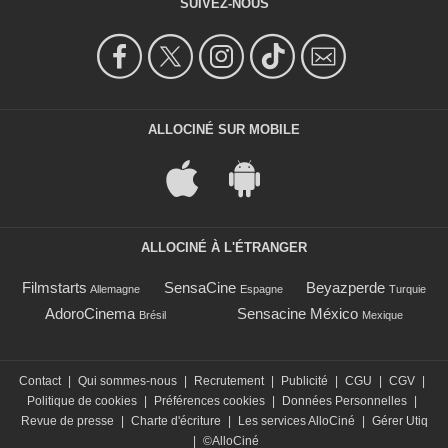
SUIVEZ-NOUS
ALLOCINÉ SUR MOBILE
ALLOCINÉ À L'ÉTRANGER
Filmstarts
SensaCine
Beyazperde
Allemagne
Espagne
Turquie
AdoroCinema
Sensacine México
Brésil
Mexique
Contact
|
Qui sommes-nous
|
Recrutement
|
Publicité
|
CGU
|
CGV
|
Politique de cookies
|
Préférences cookies
|
Données Personnelles
|
Revue de presse
|
Charte d'écriture
|
Les services AlloCiné
|
Gérer Utiq
|
©AlloCiné