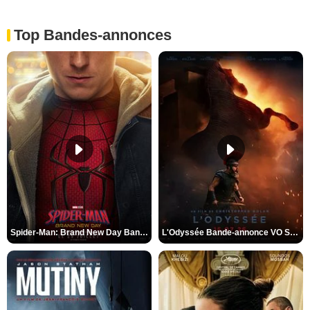
Top Bandes-annonces
Spider-Man: Brand New Day Bande-annonce VO STFR
L'Odyssée Bande-annonce VO STFR