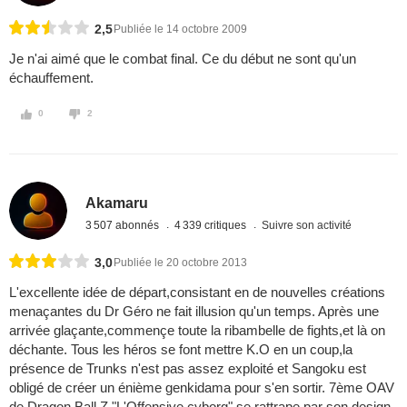
2,5
Publiée le 14 octobre 2009
Je n'ai aimé que le combat final. Ce du début ne sont qu'un
échauffement.
0
2
Akamaru
3 507 abonnés
4 339 critiques
Suivre son activité
3,0
Publiée le 20 octobre 2013
L'excellente idée de départ,consistant en de nouvelles créations
menaçantes du Dr Géro ne fait illusion qu'un temps. Après une
arrivée glaçante,commençe toute la ribambelle de fights,et là on
déchante. Tous les héros se font mettre K.O en un coup,la
présence de Trunks n'est pas assez exploité et Sangoku est
obligé de créer un énième genkidama pour s'en sortir. 7ème OAV
de Dragon Ball Z,"L'Offensive cyborg" se rattrape par son design