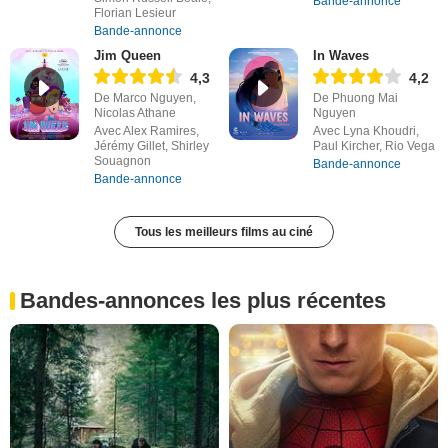
Bande-annonce
Florian Lesieur
Bande-annonce
Jim Queen
In Waves
4,3
4,2
De Marco Nguyen,
De Phuong Mai
Nicolas Athane
Nguyen
Avec Alex Ramires,
Avec Lyna Khoudri,
Jérémy Gillet, Shirley
Paul Kircher, Rio Vega
Souagnon
Bande-annonce
Bande-annonce
Tous les meilleurs films au ciné
Bandes-annonces les plus récentes