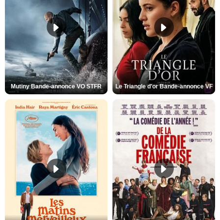
Mutiny Bande-annonce VO STFR
Le Triangle d'or Bande-annonce VF