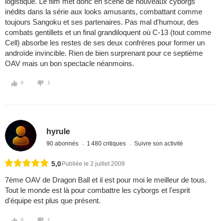
logistique. Le film met donc en scène de nouveaux cyborgs
inédits dans la série aux looks amusants, combattant comme
toujours Sangoku et ses partenaires. Pas mal d'humour, des
combats gentillets et un final grandiloquent où C-13 (tout comme
Cell) absorbe les restes de ses deux confrères pour former un
androïde invincible. Rien de bien surprenant pour ce septième
OAV mais un bon spectacle néanmoins.
0
1
hyrule
90 abonnés
1 480 critiques
Suivre son activité
5,0
Publiée le 2 juillet 2009
7ème OAV de Dragon Ball et il est pour moi le meilleur de tous.
Tout le monde est là pour combattre les cyborgs et l'esprit
d'équipe est plus que présent.
0
1