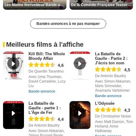
Les Matins merveilleux Bande-annonce VF
De la Comédie-Française Teaser VF
Bandes-annonces à ne pas manquer
Meilleurs films à l'affiche
Kill Bill: The Whole
La Bataille de
Bloody Affair
Gaulle - Partie 2 :
J’écris ton nom
4,6
4,5
De Quentin Tarantino
De Antonin Baudry
Avec Uma Thurman,
David Carradine, Lucy
Avec Simon Abkarian,
Liu
Niels Schneider,
Anamaria Vartolomei
Bande-annonce
Bande-annonce
La Bataille de
L'Odyssée
Gaulle - partie 1 :
4,3
L'Âge de Fer
De Christopher Nolan
4,4
Avec Matt Damon, Tom
De Antonin Baudry
Holland, Anne
Avec Simon Abkarian,
Hathaway
Simon Russell Beale,