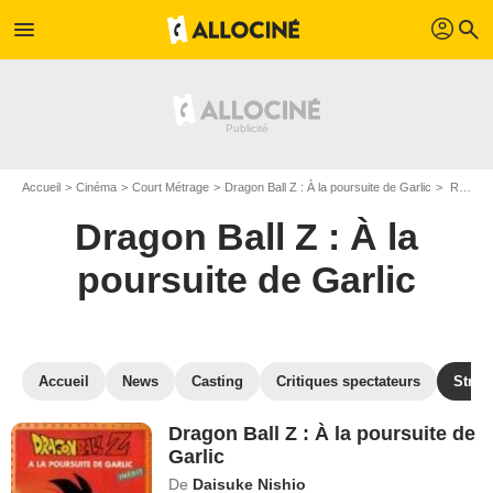
profil
menu
search
Accueil
Cinéma
Court Métrage
Dragon Ball Z : À la poursuite de Garlic
Regarder Dragon Ball Z : À la poursuite de Garlic en SVOD
Dragon Ball Z : À la
poursuite de Garlic
Accueil
News
Casting
Critiques spectateurs
Strea
Dragon Ball Z : À la poursuite de
Garlic
De
Daisuke Nishio