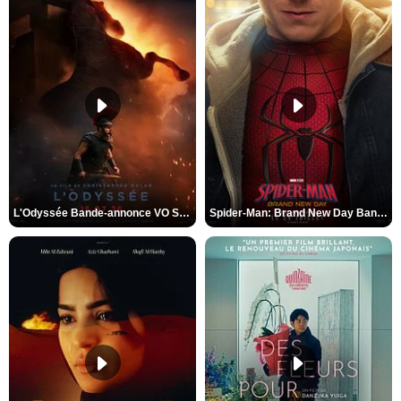
L'Odyssée Bande-annonce VO STFR
Spider-Man: Brand New Day Bande-annonce VO STFR