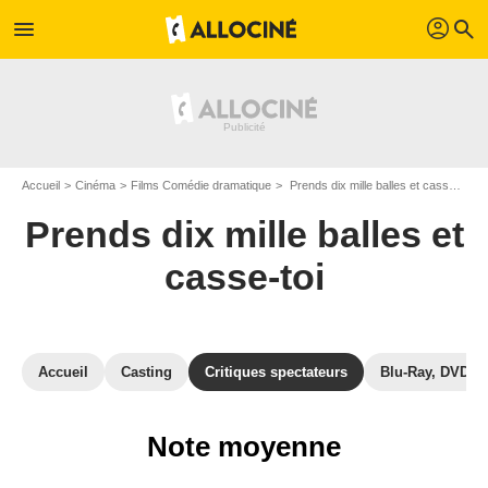
profil
menu
search
Accueil
Cinéma
Films Comédie dramatique
Prends dix mille balles et casse-toi
Prends dix mille balles et
casse-toi
Accueil
Casting
Critiques spectateurs
Blu-Ray, DVD
Note moyenne