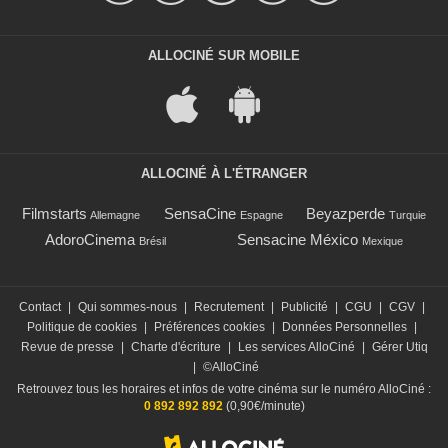
ALLOCINÉ SUR MOBILE
ALLOCINÉ À L'ÉTRANGER
Filmstarts
SensaCine
Beyazperde
Allemagne
Espagne
Turquie
AdoroCinema
Sensacine México
Brésil
Mexique
Contact
|
Qui sommes-nous
|
Recrutement
|
Publicité
|
CGU
|
CGV
|
Politique de cookies
|
Préférences cookies
|
Données Personnelles
|
Revue de presse
|
Charte d'écriture
|
Les services AlloCiné
|
Gérer Utiq
|
©AlloCiné
Retrouvez tous les horaires et infos de votre cinéma sur le numéro AlloCiné :
0 892 892 892
(0,90€/minute)