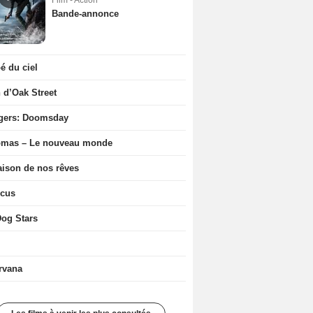
Film - Action
Bande-annonce
 du ciel
n d’Oak Street
gers: Doomsday
ômas – Le nouveau monde
ison de nos rêves
icus
og Stars
rvana