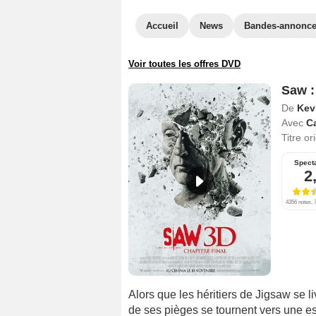
Accueil
News
Bandes-annonc
Voir toutes les offres DVD
Saw : 
De
Kev
Avec
C
Titre or
Spect
2
4356 notes, 7
Alors que les héritiers de Jigsaw se l
de ses pièges se tournent vers une e