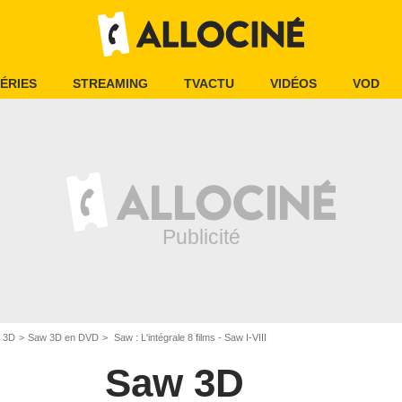
ÉRIES
STREAMING
TVACTU
VIDÉOS
VOD
 3D
Saw 3D en DVD
Saw : L'intégrale 8 films - Saw I-VIII
Saw 3D