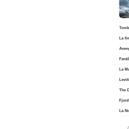
Tombé
La fi
Aven
Fant
La Ma
Levit
The D
Fjord
La Ni