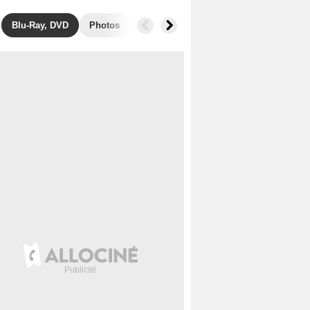
Blu-Ray, DVD
Photos
Musique
Secrets de tournage
B