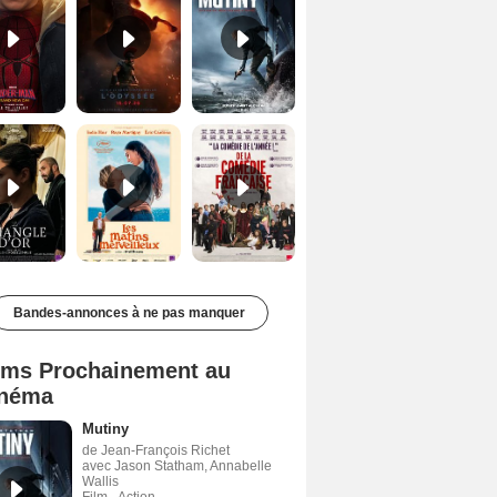
Le Triangle d'or Bande-annonce VF
Les Matins merveilleux Bande-annonce VF
De la Comédie-Française Teaser VF
Bandes-annonces à ne pas manquer
lms Prochainement au
néma
Mutiny
de Jean-François Richet
avec Jason Statham, Annabelle
Wallis