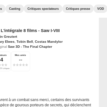
es
Casting
Critiques spectateurs
Critiques presse
VOD
L'intégrale 8 films - Saw I-VIII
in Greutert
ary Elwes
,
Tobin Bell
,
Costas Mandylor
iginal
Saw 3D - The Final Chapter
ateurs
Mes amis
,4
--
37 critiques
ivrent à un combat sans merci, certains des survivants
spèce de gourous porteurs de secrets, qui déclenchent