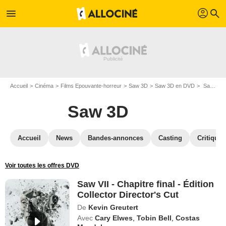
profil
menu
search
Accueil
Cinéma
Films Epouvante-horreur
Saw 3D
Saw 3D en DVD
Saw VII - Chapitre final - Édition Collector Director's Cut
Saw 3D
Accueil
News
Bandes-annonces
Casting
Critiques
Voir toutes les offres DVD
Saw VII - Chapitre final - Édition
Collector Director's Cut
De
Kevin Greutert
Avec
Cary Elwes
,
Tobin Bell
,
Costas