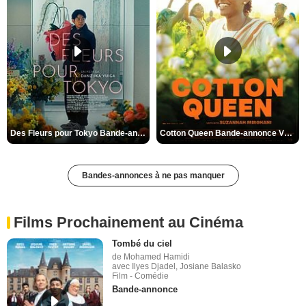
Des Fleurs pour Tokyo Bande-annonce VO STFR
Cotton Queen Bande-annonce VO STFR
Bandes-annonces à ne pas manquer
Films Prochainement au Cinéma
Tombé du ciel
de Mohamed Hamidi
avec Ilyes Djadel, Josiane Balasko
Film - Comédie
Bande-annonce