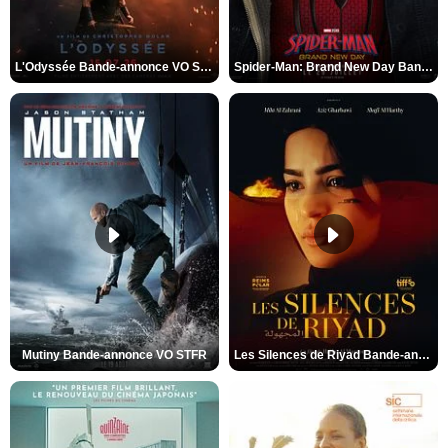
L'Odyssée Bande-annonce VO STFR
Spider-Man: Brand New Day Bande-annonce VO STFR
Mutiny Bande-annonce VO STFR
Les Silences de Riyad Bande-annonce VO STFR