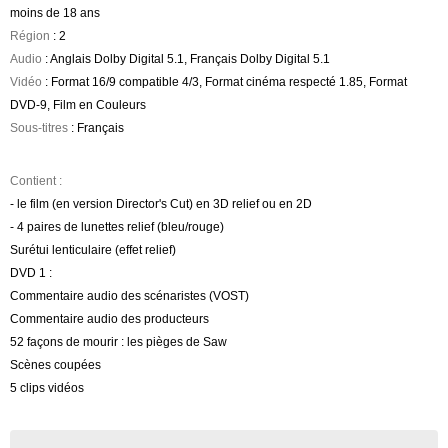
moins de 18 ans
Région
: 2
Audio
: Anglais Dolby Digital 5.1, Français Dolby Digital 5.1
Vidéo
: Format 16/9 compatible 4/3, Format cinéma respecté 1.85, Format
DVD-9, Film en Couleurs
Sous-titres
: Français
Contient :
- le film (en version Director's Cut) en 3D relief ou en 2D
- 4 paires de lunettes relief (bleu/rouge)
Surétui lenticulaire (effet relief)
DVD 1 :
Commentaire audio des scénaristes (VOST)
Commentaire audio des producteurs
52 façons de mourir : les pièges de Saw
Scènes coupées
5 clips vidéos