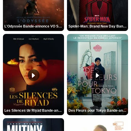
L'Odyssée Bande-annonce VO STFR
Spider-Man: Brand New Day Bande-annonce VO STFR
Les Silences de Riyad Bande-annonce VO STFR
Des Fleurs pour Tokyo Bande-annonce VO STFR