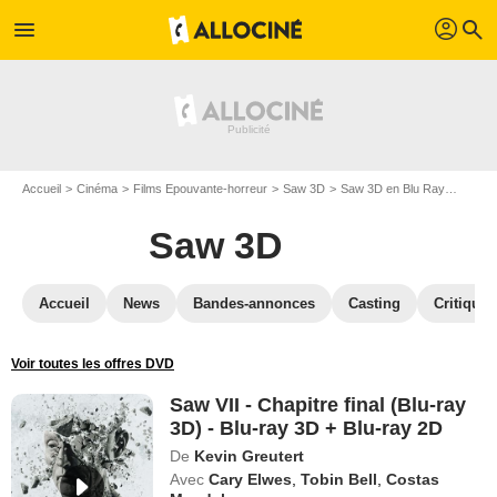
profil
menu
search
Accueil
Cinéma
Films Epouvante-horreur
Saw 3D
Saw 3D en Blu Ray
Saw VI
Saw 3D
Accueil
News
Bandes-annonces
Casting
Critiques
Voir toutes les offres DVD
Saw VII - Chapitre final (Blu-ray
3D) - Blu-ray 3D + Blu-ray 2D
De
Kevin Greutert
Avec
Cary Elwes
,
Tobin Bell
,
Costas