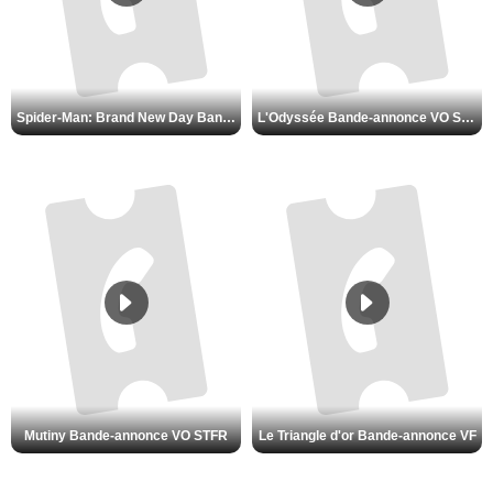
Spider-Man: Brand New Day Bande-annonce VO STFR
L'Odyssée Bande-annonce VO STFR
Mutiny Bande-annonce VO STFR
Le Triangle d'or Bande-annonce VF