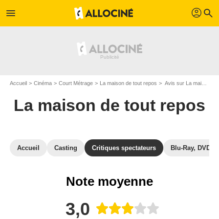
profil
menu
search
Accueil
Cinéma
Court Métrage
La maison de tout repos
Avis sur La maison de tout repos
La maison de tout repos
Accueil
Casting
Critiques spectateurs
Blu-Ray, DVD
Note moyenne
3,0