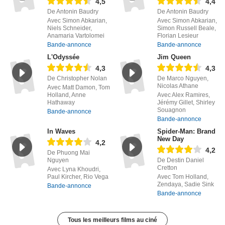
4,5
4,4
De Antonin Baudry
De Antonin Baudry
Avec Simon Abkarian,
Avec Simon Abkarian,
Niels Schneider,
Simon Russell Beale,
Anamaria Vartolomei
Florian Lesieur
Bande-annonce
Bande-annonce
L'Odyssée
Jim Queen
4,3
4,3
De Christopher Nolan
De Marco Nguyen,
Nicolas Athane
Avec Matt Damon, Tom
Holland, Anne
Avec Alex Ramires,
Hathaway
Jérémy Gillet, Shirley
Souagnon
Bande-annonce
Bande-annonce
In Waves
Spider-Man: Brand
New Day
4,2
4,2
De Phuong Mai
Nguyen
De Destin Daniel
Cretton
Avec Lyna Khoudri,
Paul Kircher, Rio Vega
Avec Tom Holland,
Zendaya, Sadie Sink
Bande-annonce
Bande-annonce
Tous les meilleurs films au ciné