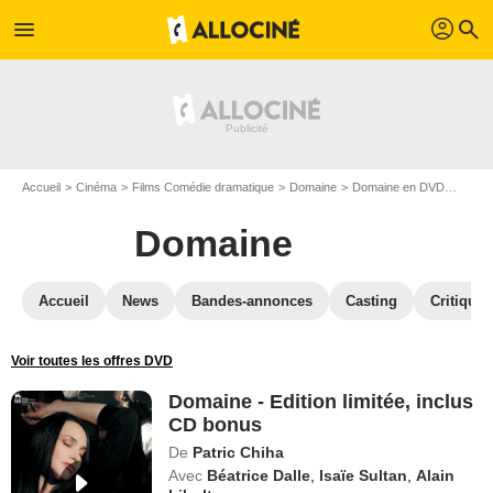
profil
menu
search
Accueil
Cinéma
Films Comédie dramatique
Domaine
Domaine en DVD
Domain
Domaine
Accueil
News
Bandes-annonces
Casting
Critiques
Voir toutes les offres DVD
Domaine - Edition limitée, inclus
CD bonus
De
Patric Chiha
Avec
Béatrice Dalle
,
Isaïe Sultan
,
Alain