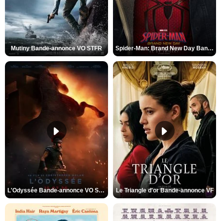
Mutiny Bande-annonce VO STFR
Spider-Man: Brand New Day Bande-annonce VO STFR
L'Odyssée Bande-annonce VO STFR
Le Triangle d'or Bande-annonce VF