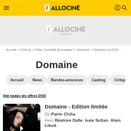
profil
menu
search
Accueil
Cinéma
Films Comédie dramatique
Domaine
Domaine en DVD
Domain
Domaine
Accueil
News
Bandes-annonces
Casting
Critiques
Voir toutes les offres DVD
Domaine - Edition limitée
De
Patric Chiha
Avec
Béatrice Dalle
,
Isaïe Sultan
,
Alain
Libolt