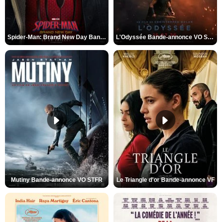
Spider-Man: Brand New Day Bande-annonce VO STFR
L'Odyssée Bande-annonce VO STFR
Mutiny Bande-annonce VO STFR
Le Triangle d'or Bande-annonce VF