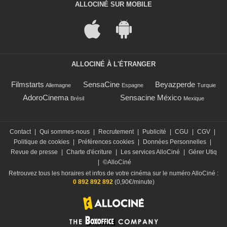
ALLOCINÉ SUR MOBILE
ALLOCINÉ À L'ÉTRANGER
Filmstarts
SensaCine
Beyazperde
Allemagne
Espagne
Turquie
AdoroCinema
Sensacine México
Brésil
Mexique
Contact
|
Qui sommes-nous
|
Recrutement
|
Publicité
|
CGU
|
CGV
|
Politique de cookies
|
Préférences cookies
|
Données Personnelles
|
Revue de presse
|
Charte d'écriture
|
Les services AlloCiné
|
Gérer Utiq
|
©AlloCiné
Retrouvez tous les horaires et infos de votre cinéma sur le numéro AlloCiné :
0 892 892 892
(0,90€/minute)