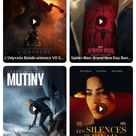
L'Odyssée Bande-annonce VO STFR
Spider-Man: Brand New Day Bande-annonce VO STFR