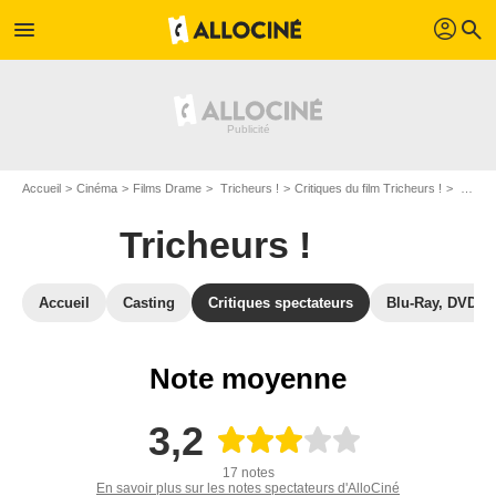
profil
menu
search
Accueil
Cinéma
Films Drame
Tricheurs !
Critiques du film Tricheurs !
Derniers Avis sur Tricheurs !
Tricheurs !
Accueil
Casting
Critiques spectateurs
Blu-Ray, DVD
Note moyenne
3,2
17 notes
En savoir plus sur les notes spectateurs d'AlloCiné