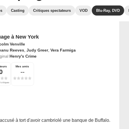
es
Casting
Critiques spectateurs
VOD
Blu-Ray, DVD
age à New York
colm Venville
eanu Reeves
,
Judy Greer
,
Vera Farmiga
iginal
Henry's Crime
teurs
Mes amis
0
--
 critiques
ccusé à tort d'avoir cambriolé une banque de Buffalo.