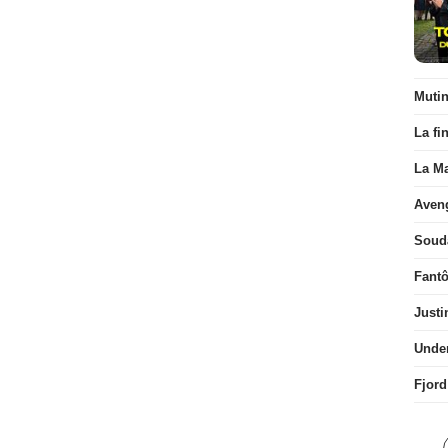
Muti
La fi
La Ma
Aven
Soud
Fant
Justi
Unde
Fjord