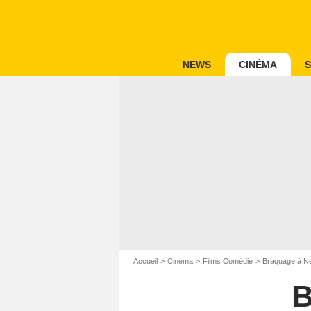
NEWS
CINÉMA
S
Accueil
Cinéma
Films Comédie
Braquage à N
B