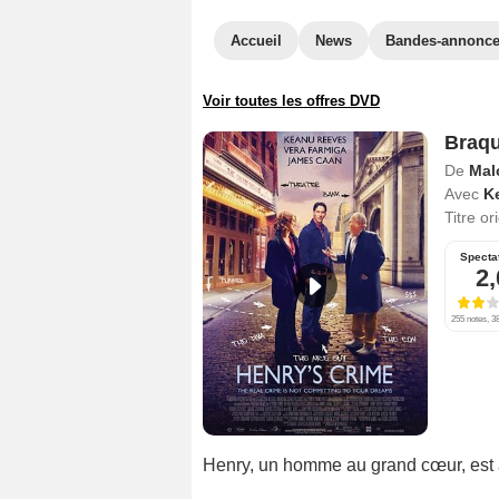
Accueil
News
Bandes-annonc
Voir toutes les offres DVD
Braqu
De
Mal
Avec
K
Titre or
Specta
2,
255 notes, 38
Henry, un homme au grand cœur, est a