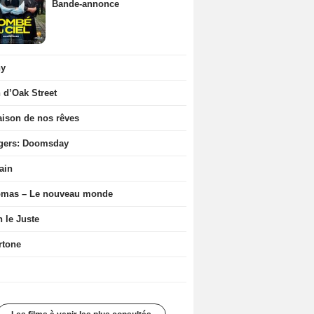
Bande-annonce
ny
n d’Oak Street
ison de nos rêves
gers: Doomsday
ain
ômas – Le nouveau monde
n le Juste
rtone