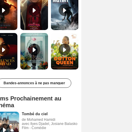
Les Silences de Riyad Bande-annonce VO STFR
Des Fleurs pour Tokyo Bande-annonce VO STFR
Cotton Queen Bande-annonce VO STFR
Bandes-annonces à ne pas manquer
lms Prochainement au
néma
Tombé du ciel
de Mohamed Hamidi
avec Ilyes Djadel, Josiane Balasko
Film - Comédie