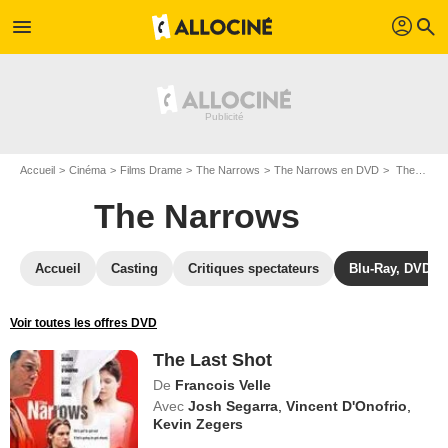
profil
menu
search
Accueil
Cinéma
Films Drame
The Narrows
The Narrows en DVD
The Last Shot
The Narrows
Accueil
Casting
Critiques spectateurs
Blu-Ray, DVD
Voir toutes les offres DVD
The Last Shot
De
Francois Velle
Avec
Josh Segarra
,
Vincent D'Onofrio
,
Kevin Zegers