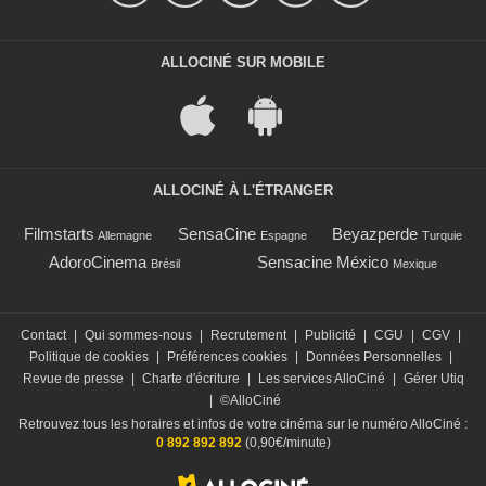
ALLOCINÉ SUR MOBILE
ALLOCINÉ À L'ÉTRANGER
Filmstarts
SensaCine
Beyazperde
Allemagne
Espagne
Turquie
AdoroCinema
Sensacine México
Brésil
Mexique
Contact
|
Qui sommes-nous
|
Recrutement
|
Publicité
|
CGU
|
CGV
|
Politique de cookies
|
Préférences cookies
|
Données Personnelles
|
Revue de presse
|
Charte d'écriture
|
Les services AlloCiné
|
Gérer Utiq
|
©AlloCiné
Retrouvez tous les horaires et infos de votre cinéma sur le numéro AlloCiné :
0 892 892 892
(0,90€/minute)