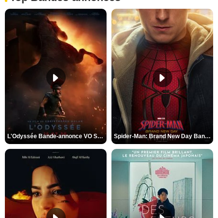
L'Odyssée Bande-annonce VO STFR
Spider-Man: Brand New Day Bande-annonce VO STFR