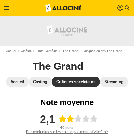
profil
menu
search
Accueil
Cinéma
Films Comédie
The Grand
Critiques du film The Grand
Dern
The Grand
Accueil
Casting
Critiques spectateurs
Streaming
Note moyenne
2,1
40 notes
En savoir plus sur les notes spectateurs d'AlloCiné