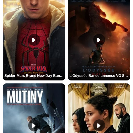
Spider-Man: Brand New Day Bande-annonce VO STFR
L'Odyssée Bande-annonce VO STFR