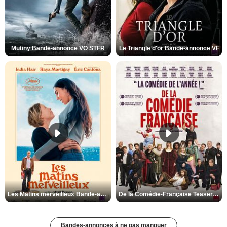
Mutiny Bande-annonce VO STFR
Le Triangle d'or Bande-annonce VF
Les Matins merveilleux Bande-annonce VF
De la Comédie-Française Teaser VF
Bandes-annonces à ne pas manquer