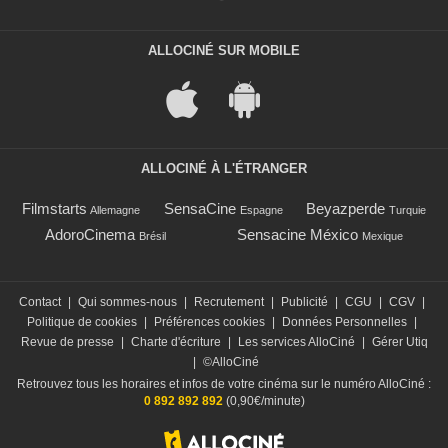
ALLOCINÉ SUR MOBILE
ALLOCINÉ À L'ÉTRANGER
Filmstarts
SensaCine
Beyazperde
Allemagne
Espagne
Turquie
AdoroCinema
Sensacine México
Brésil
Mexique
Contact
|
Qui sommes-nous
|
Recrutement
|
Publicité
|
CGU
|
CGV
|
Politique de cookies
|
Préférences cookies
|
Données Personnelles
|
Revue de presse
|
Charte d'écriture
|
Les services AlloCiné
|
Gérer Utiq
|
©AlloCiné
Retrouvez tous les horaires et infos de votre cinéma sur le numéro AlloCiné :
0 892 892 892
(0,90€/minute)