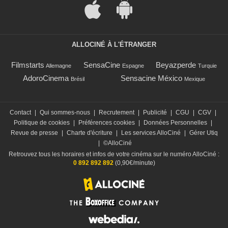
ALLOCINÉ À L'ÉTRANGER
Filmstarts
SensaCine
Beyazperde
Allemagne
Espagne
Turquie
AdoroCinema
Sensacine México
Brésil
Mexique
Contact
|
Qui sommes-nous
|
Recrutement
|
Publicité
|
CGU
|
CGV
|
Politique de cookies
|
Préférences cookies
|
Données Personnelles
|
Revue de presse
|
Charte d'écriture
|
Les services AlloCiné
|
Gérer Utiq
|
©AlloCiné
Retrouvez tous les horaires et infos de votre cinéma sur le numéro AlloCiné :
0 892 892 892
(0,90€/minute)