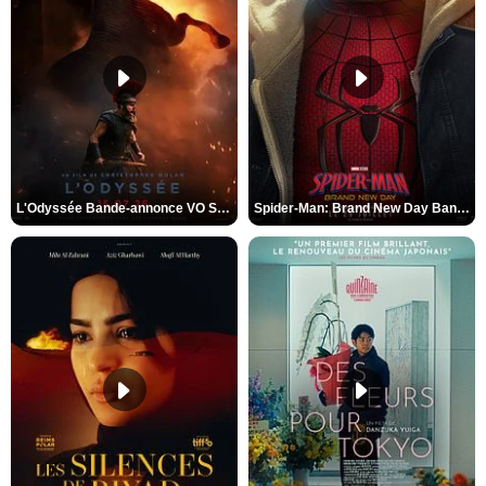
L'Odyssée Bande-annonce VO STFR
Spider-Man: Brand New Day Bande-annonce VO STFR