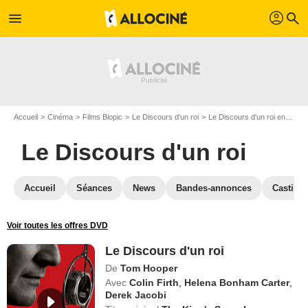
profil
menu
search
Accueil
Cinéma
Films Biopic
Le Discours d'un roi
Le Discours d'un roi en Blu Ray
Le Discours d'un roi
Accueil
Séances
News
Bandes-annonces
Casting
Voir toutes les offres DVD
Le Discours d'un roi
De
Tom Hooper
Avec
Colin Firth
,
Helena Bonham Carter
,
Derek Jacobi