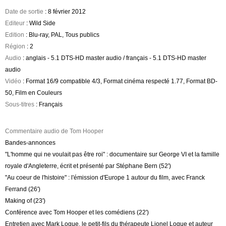
Date de sortie
: 8 février 2012
Editeur
: Wild Side
Edition
: Blu-ray, PAL, Tous publics
Région
: 2
Audio
: anglais - 5.1 DTS-HD master audio / français - 5.1 DTS-HD master
audio
Vidéo
: Format 16/9 compatible 4/3, Format cinéma respecté 1.77, Format BD-
50, Film en Couleurs
Sous-titres
: Français
Commentaire audio de Tom Hooper
Bandes-annonces
"L'homme qui ne voulait pas être roi" : documentaire sur George VI et la famille
royale d'Angleterre, écrit et présenté par Stéphane Bern (52')
"Au coeur de l'histoire" : l'émission d'Europe 1 autour du film, avec Franck
Ferrand (26')
Making of (23')
Conférence avec Tom Hooper et les comédiens (22')
Entretien avec Mark Logue, le petit-fils du thérapeute Lionel Logue et auteur