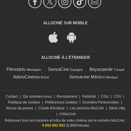
ALLOCINÉ SUR MOBILE
ALLOCINÉ À L'ÉTRANGER
Filmstarts
SensaCine
Beyazperde
Allemagne
Espagne
Turquie
AdoroCinema
Sensacine México
Brésil
Mexique
Contact
|
Qui sommes-nous
|
Recrutement
|
Publicité
|
CGU
|
CGV
|
Politique de cookies
|
Préférences cookies
|
Données Personnelles
|
Revue de presse
|
Charte d'écriture
|
Les services AlloCiné
|
Gérer Utiq
|
©AlloCiné
Retrouvez tous les horaires et infos de votre cinéma sur le numéro AlloCiné :
0 892 892 892
(0,90€/minute)