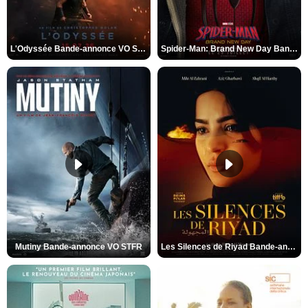
L'Odyssée Bande-annonce VO STFR
Spider-Man: Brand New Day Bande-annonce VO STFR
Mutiny Bande-annonce VO STFR
Les Silences de Riyad Bande-annonce VO STFR