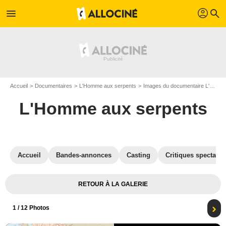
profil
menu
search
Accueil
Documentaires
L'Homme aux serpents
Images du documentaire L'Homme aux serpents
L'Homme aux serpents
Accueil
Bandes-annonces
Casting
Critiques spectateu
RETOUR À LA GALERIE
1
/ 12 Photos