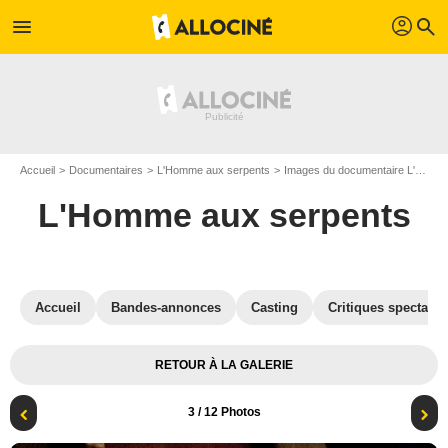
profil
menu
search
Accueil
Documentaires
L'Homme aux serpents
Images du documentaire L'Homme aux serpents
L'Homme aux serpents
Accueil
Bandes-annonces
Casting
Critiques spectateu
RETOUR À LA GALERIE
3
/ 12 Photos