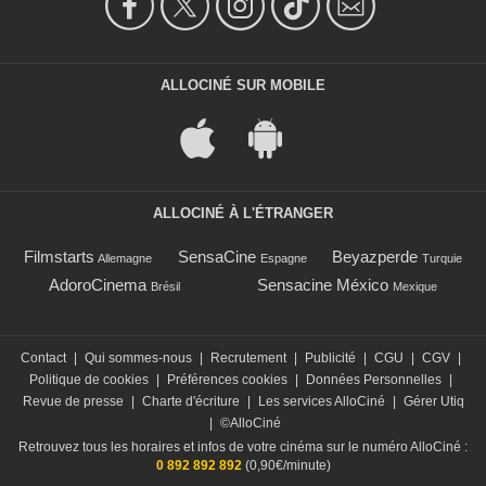
ALLOCINÉ SUR MOBILE
ALLOCINÉ À L'ÉTRANGER
Filmstarts
SensaCine
Beyazperde
Allemagne
Espagne
Turquie
AdoroCinema
Sensacine México
Brésil
Mexique
Contact
|
Qui sommes-nous
|
Recrutement
|
Publicité
|
CGU
|
CGV
|
Politique de cookies
|
Préférences cookies
|
Données Personnelles
|
Revue de presse
|
Charte d'écriture
|
Les services AlloCiné
|
Gérer Utiq
|
©AlloCiné
Retrouvez tous les horaires et infos de votre cinéma sur le numéro AlloCiné :
0 892 892 892
(0,90€/minute)