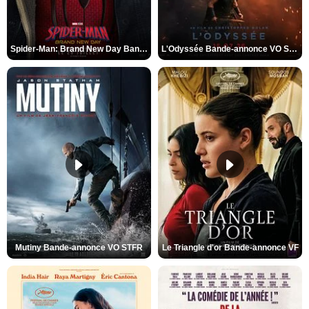
Spider-Man: Brand New Day Bande-annonce VO STFR
L'Odyssée Bande-annonce VO STFR
Mutiny Bande-annonce VO STFR
Le Triangle d'or Bande-annonce VF