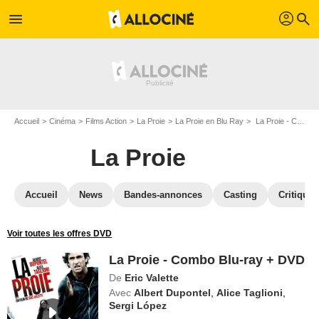
profil
menu
search
Accueil
Cinéma
Films Action
La Proie
La Proie en Blu Ray
La Proie - Combo Blu-ray + DVD
La Proie
Accueil
News
Bandes-annonces
Casting
Critiques
Voir toutes les offres DVD
La Proie - Combo Blu-ray + DVD
De
Eric Valette
Avec
Albert Dupontel
,
Alice Taglioni
,
Sergi López