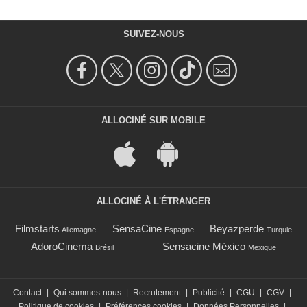
SUIVEZ-NOUS
ALLOCINÉ SUR MOBILE
ALLOCINÉ À L'ÉTRANGER
Filmstarts
SensaCine
Beyazperde
Allemagne
Espagne
Turquie
AdoroCinema
Sensacine México
Brésil
Mexique
Contact
|
Qui sommes-nous
|
Recrutement
|
Publicité
|
CGU
|
CGV
|
Politique de cookies
|
Préférences cookies
|
Données Personnelles
|