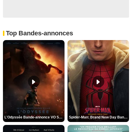
Top Bandes-annonces
L'Odyssée Bande-annonce VO STFR
Spider-Man: Brand New Day Bande-annonce VO STFR