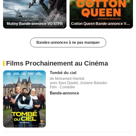
Mutiny Bande-annonce VO STFR
Cotton Queen Bande-annonce VO STFR
Bandes-annonces à ne pas manquer
Films Prochainement au Cinéma
Tombé du ciel
de Mohamed Hamidi
avec Ilyes Djadel, Josiane Balasko
Film - Comédie
Bande-annonce