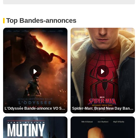
Top Bandes-annonces
L'Odyssée Bande-annonce VO STFR
Spider-Man: Brand New Day Bande-annonce VO STFR