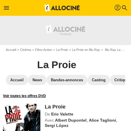
profil
menu
search
Accueil
Cinéma
Films Action
La Proie
La Proie en Blu Ray
Blu Ray La Proie
La Proie
Accueil
News
Bandes-annonces
Casting
Critiques
Voir toutes les offres DVD
La Proie
De
Eric Valette
Avec
Albert Dupontel
,
Alice Taglioni
,
Sergi López