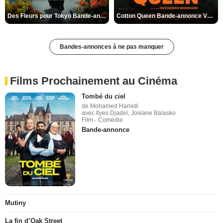
Des Fleurs pour Tokyo Bande-annonce VO STFR
Cotton Queen Bande-annonce VO STFR
Bandes-annonces à ne pas manquer
Films Prochainement au Cinéma
Tombé du ciel
de Mohamed Hamidi
avec Ilyes Djadel, Josiane Balasko
Film - Comédie
Bande-annonce
Mutiny
La fin d’Oak Street