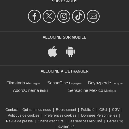
SUIVEZ-NOUS
ALLOCINÉ SUR MOBILE
ALLOCINÉ À L'ÉTRANGER
Filmstarts
SensaCine
Beyazperde
Allemagne
Espagne
Turquie
AdoroCinema
Sensacine México
Brésil
Mexique
Contact
|
Qui sommes-nous
|
Recrutement
|
Publicité
|
CGU
|
CGV
|
Politique de cookies
|
Préférences cookies
|
Données Personnelles
|
Revue de presse
|
Charte d'écriture
|
Les services AlloCiné
|
Gérer Utiq
|
©AlloCiné