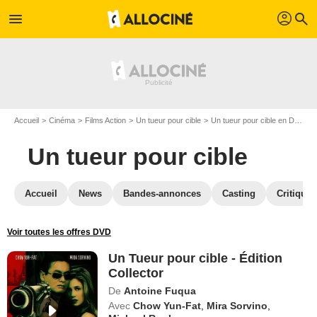
profil
menu
search
Accueil
Cinéma
Films Action
Un tueur pour cible
Un tueur pour cible en DVD
Un tueur pour cible
Accueil
News
Bandes-annonces
Casting
Critiques
Voir toutes les offres DVD
Un Tueur pour cible - Édition
Collector
De
Antoine Fuqua
Avec
Chow Yun-Fat
,
Mira Sorvino
,