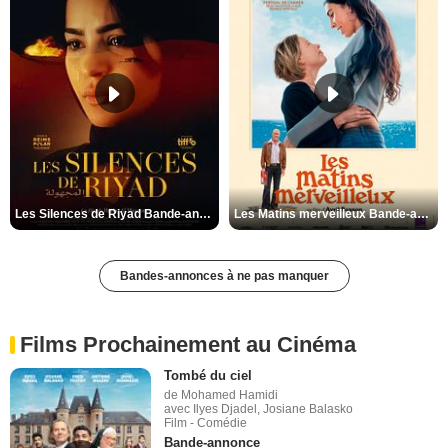
Les Silences de Riyad Bande-annonce VO STFR
Les Matins merveilleux Bande-annonce VF
Bandes-annonces à ne pas manquer
Films Prochainement au Cinéma
Tombé du ciel
de Mohamed Hamidi
avec Ilyes Djadel, Josiane Balasko
Film - Comédie
Bande-annonce