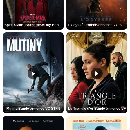
Spider-Man: Brand New Day Bande-annonce VO STFR
L'Odyssée Bande-annonce VO STFR
Mutiny Bande-annonce VO STFR
Le Triangle d'or Bande-annonce VF