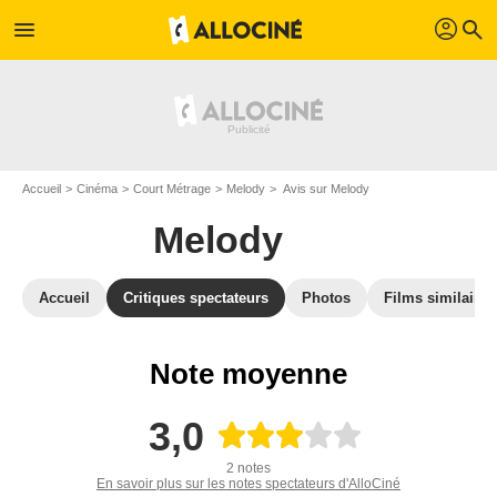
profil
menu
search
Accueil
Cinéma
Court Métrage
Melody
Avis sur Melody
Melody
Accueil
Critiques spectateurs
Photos
Films similaires
Note moyenne
3,0
2 notes
En savoir plus sur les notes spectateurs d'AlloCiné