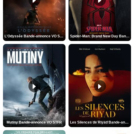
L'Odyssée Bande-annonce VO STFR
Spider-Man: Brand New Day Bande-annonce VO STFR
Mutiny Bande-annonce VO STFR
Les Silences de Riyad Bande-annonce VO STFR