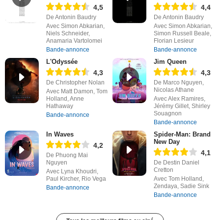
4,5
4,4
De Antonin Baudry
De Antonin Baudry
Avec Simon Abkarian,
Avec Simon Abkarian,
Niels Schneider,
Simon Russell Beale,
Anamaria Vartolomei
Florian Lesieur
Bande-annonce
Bande-annonce
L'Odyssée
Jim Queen
4,3
4,3
De Christopher Nolan
De Marco Nguyen,
Nicolas Athane
Avec Matt Damon, Tom
Holland, Anne
Avec Alex Ramires,
Hathaway
Jérémy Gillet, Shirley
Souagnon
Bande-annonce
Bande-annonce
In Waves
Spider-Man: Brand
New Day
4,2
4,1
De Phuong Mai
Nguyen
De Destin Daniel
Cretton
Avec Lyna Khoudri,
Paul Kircher, Rio Vega
Avec Tom Holland,
Zendaya, Sadie Sink
Bande-annonce
Bande-annonce