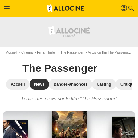
profil
menu
search
Accueil
Cinéma
Films Thriller
The Passenger
Actus du film The Passenger
A
The Passenger
Accueil
News
Bandes-annonces
Casting
Critiques
Toutes les news sur le film "The Passenger"