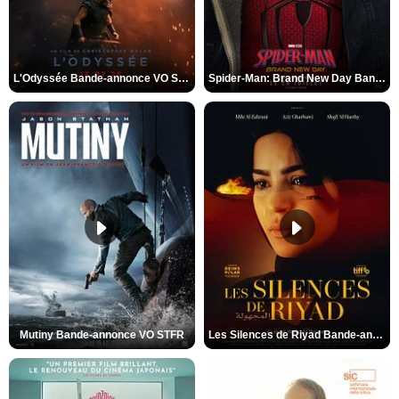
L'Odyssée Bande-annonce VO STFR
Spider-Man: Brand New Day Bande-annonce VO STFR
Mutiny Bande-annonce VO STFR
Les Silences de Riyad Bande-annonce VO STFR