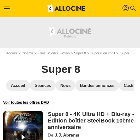
profil
menu
search
Accueil
Cinéma
Films Science Fiction
Super 8
Super 8 en DVD
Super 8 - 4K Ultra HD + Blu-ray - Édition boîtier SteelBook 10ème anniversaire
Super 8
Accueil
Séances
News
Bandes-annonces
Casting
Voir toutes les offres DVD
Super 8 - 4K Ultra HD + Blu-ray -
Édition boîtier SteelBook 10ème
anniversaire
De
J.J. Abrams