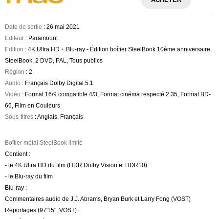
Date de sortie
: 26 mai 2021
Editeur
: Paramount
Edition
: 4K Ultra HD + Blu-ray - Édition boîtier SteelBook 10ème anniversaire,
SteelBook, 2 DVD, PAL, Tous publics
Région
: 2
Audio
: Français Dolby Digital 5.1
Vidéo
: Format 16/9 compatible 4/3, Format cinéma respecté 2.35, Format BD-
66, Film en Couleurs
Sous-titres
: Anglais, Français
Boîtier métal SteelBook limité
Contient :
- le 4K Ultra HD du film (HDR Dolby Vision et HDR10)
- le Blu-ray du film
Blu-ray :
Commentaires audio de J.J. Abrams, Bryan Burk et Larry Fong (VOST)
Reportages (97'15", VOST) :