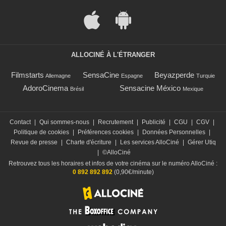
ALLOCINÉ À L'ÉTRANGER
Filmstarts
SensaCine
Beyazperde
Allemagne
Espagne
Turquie
AdoroCinema
Sensacine México
Brésil
Mexique
Contact
|
Qui sommes-nous
|
Recrutement
|
Publicité
|
CGU
|
CGV
|
Politique de cookies
|
Préférences cookies
|
Données Personnelles
|
Revue de presse
|
Charte d'écriture
|
Les services AlloCiné
|
Gérer Utiq
|
©AlloCiné
Retrouvez tous les horaires et infos de votre cinéma sur le numéro AlloCiné :
0 892 892 892
(0,90€/minute)