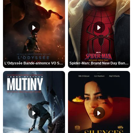
L'Odyssée Bande-annonce VO STFR
Spider-Man: Brand New Day Bande-annonce VO STFR