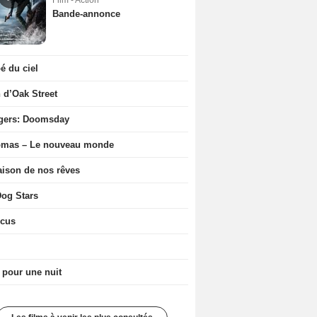
Film - Action
Bande-annonce
 du ciel
n d’Oak Street
gers: Doomsday
ômas – Le nouveau monde
ison de nos rêves
og Stars
icus
 pour une nuit