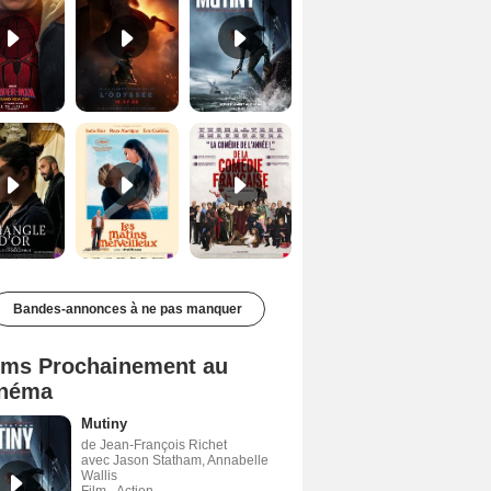
Le Triangle d'or Bande-annonce VF
Les Matins merveilleux Bande-annonce VF
De la Comédie-Française Teaser VF
Bandes-annonces à ne pas manquer
lms Prochainement au
néma
Mutiny
de Jean-François Richet
avec Jason Statham, Annabelle
Wallis