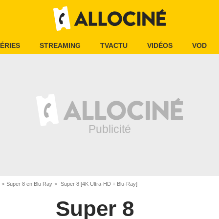
ÉRIES
STREAMING
TVACTU
VIDÉOS
VOD
Super 8 en Blu Ray
Super 8 [4K Ultra-HD + Blu-Ray]
Super 8