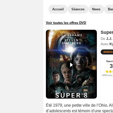
Accueil
Séances
News
Ba
Voir toutes les offres DVD
Super
De
J.J
Avec
K
Dè
Spect
3
28558 notes,
Été 1979, une petite ville de l’Ohio. A
d’adolescents est témoin d'une spectac