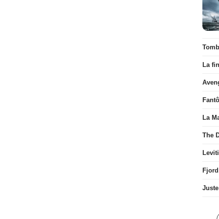
Tombé
La fi
Aven
Fant
La Ma
The D
Levit
Fjord
Juste