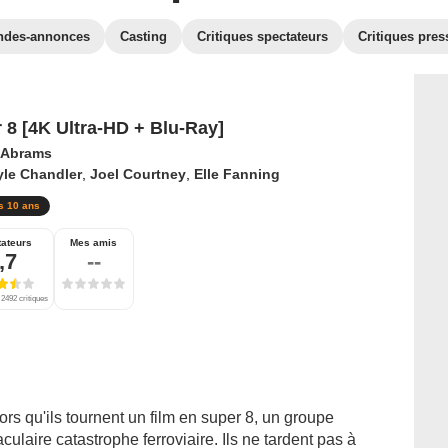
ndes-annonces
Casting
Critiques spectateurs
Critiques pres
 8 [4K Ultra-HD + Blu-Ray]
. Abrams
yle Chandler
,
Joel Courtney
,
Elle Fanning
s 10 ans
ateurs
Mes amis
,7
--
 2492 critiques
lors qu'ils tournent un film en super 8, un groupe
ulaire catastrophe ferroviaire. Ils ne tardent pas à