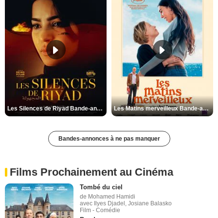
Les Silences de Riyad Bande-annonce VO STFR
Les Matins merveilleux Bande-annonce VF
Bandes-annonces à ne pas manquer
Films Prochainement au Cinéma
Tombé du ciel
de Mohamed Hamidi
avec Ilyes Djadel, Josiane Balasko
Film - Comédie