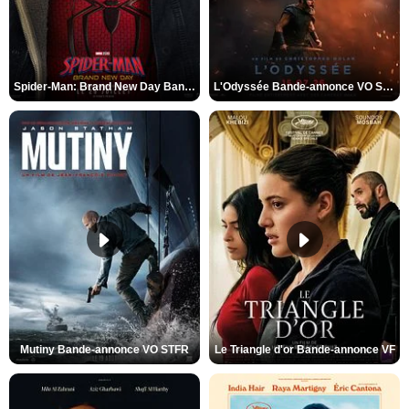
Spider-Man: Brand New Day Bande-annonce VO STFR
L'Odyssée Bande-annonce VO STFR
Mutiny Bande-annonce VO STFR
Le Triangle d'or Bande-annonce VF