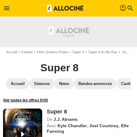
profil
menu
search
Accueil
Cinéma
Films Science Fiction
Super 8
Super 8 en Blu Ray
Super 8
Super 8
Accueil
Séances
News
Bandes-annonces
Casting
Voir toutes les offres DVD
Super 8
De
J.J. Abrams
Avec
Kyle Chandler
,
Joel Courtney
,
Elle
Fanning