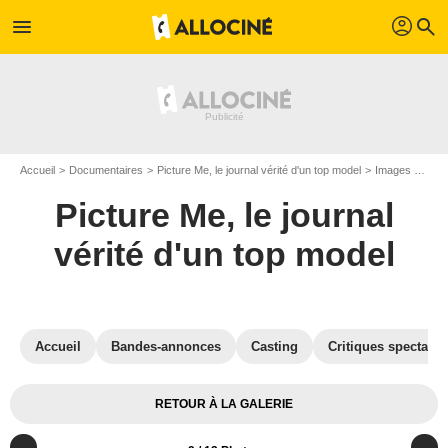
profil
menu
search
Accueil
Documentaires
Picture Me, le journal vérité d'un top model
Images du documentaire Picture Me, le journal vérité d'un top model
Picture Me, le journal
vérité d'un top model
Accueil
Bandes-annonces
Casting
Critiques spectateu
RETOUR À LA GALERIE