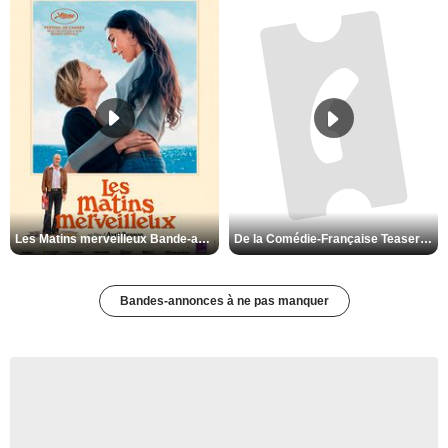
Les Matins merveilleux Bande-annonce VF
De la Comédie-Française Teaser VF
Bandes-annonces à ne pas manquer