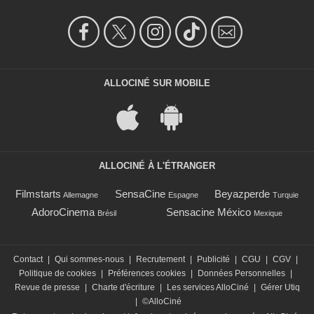
ALLOCINÉ SUR MOBILE
ALLOCINÉ À L'ÉTRANGER
Filmstarts
SensaCine
Beyazperde
Allemagne
Espagne
Turquie
AdoroCinema
Sensacine México
Brésil
Mexique
Contact
|
Qui sommes-nous
|
Recrutement
|
Publicité
|
CGU
|
CGV
|
Politique de cookies
|
Préférences cookies
|
Données Personnelles
|
Revue de presse
|
Charte d'écriture
|
Les services AlloCiné
|
Gérer Utiq
|
©AlloCiné