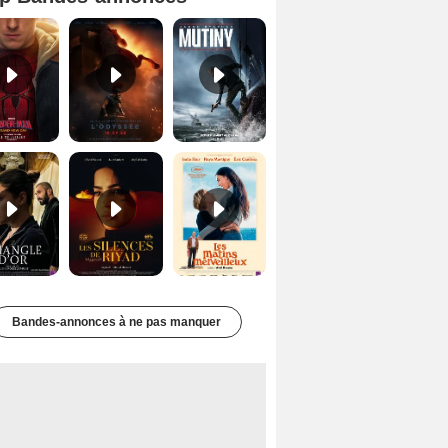
Spider-Man: Brand New Day Bande-annonce VO STFR
L'Odyssée Bande-annonce VO STFR
Mutiny Bande-annonce VO STFR
Le Triangle d'or Bande-annonce VF
Les Silences de Riyad Bande-annonce VO STFR
Les Matins merveilleux Bande-annonce VF
Bandes-annonces à ne pas manquer