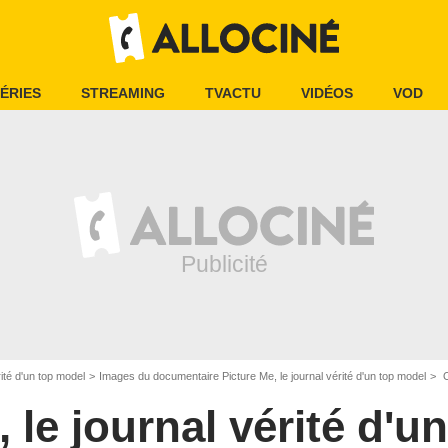
ÉRIES
STREAMING
TVACTU
VIDÉOS
VOD
rité d'un top model
Images du documentaire Picture Me, le journal vérité d'un top model
O
, le journal vérité d'u