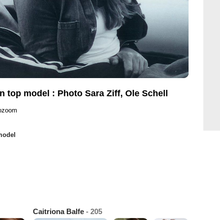
un top model : Photo Sara Ziff, Ole Schell
rozoom
 model
Caitriona Balfe
- 205