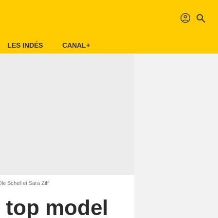
profil
search
LES INDÉS
CANAL+
le Schell et Sara Ziff
n top model