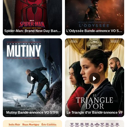
Spider-Man: Brand New Day Bande-annonce VO STFR
L'Odyssée Bande-annonce VO STFR
Mutiny Bande-annonce VO STFR
Le Triangle d'or Bande-annonce VF