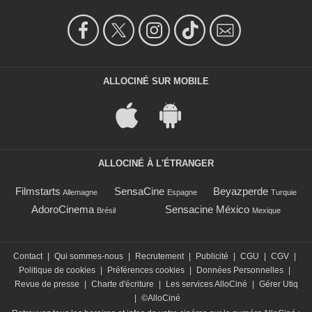
ALLOCINÉ SUR MOBILE
ALLOCINÉ À L'ÉTRANGER
Filmstarts
SensaCine
Beyazperde
Allemagne
Espagne
Turquie
AdoroCinema
Sensacine México
Brésil
Mexique
Contact
|
Qui sommes-nous
|
Recrutement
|
Publicité
|
CGU
|
CGV
|
Politique de cookies
|
Préférences cookies
|
Données Personnelles
|
Revue de presse
|
Charte d'écriture
|
Les services AlloCiné
|
Gérer Utiq
|
©AlloCiné