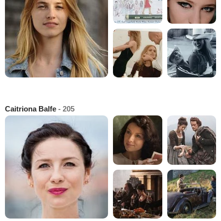
Caitriona Balfe
- 205