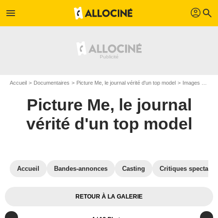
profil
menu
search
Accueil
Documentaires
Picture Me, le journal vérité d'un top model
Images du documentaire Picture Me, le journal vérité d'un top model
Picture Me, le journal
vérité d'un top model
Accueil
Bandes-annonces
Casting
Critiques spectateu
RETOUR À LA GALERIE