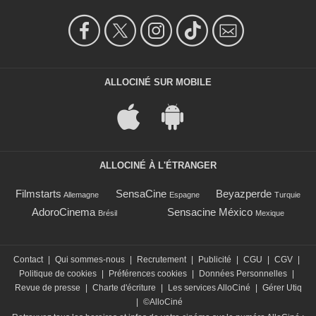
ALLOCINÉ SUR MOBILE
ALLOCINÉ À L'ÉTRANGER
Filmstarts
SensaCine
Beyazperde
Allemagne
Espagne
Turquie
AdoroCinema
Sensacine México
Brésil
Mexique
Contact
|
Qui sommes-nous
|
Recrutement
|
Publicité
|
CGU
|
CGV
|
Politique de cookies
|
Préférences cookies
|
Données Personnelles
|
Revue de presse
|
Charte d'écriture
|
Les services AlloCiné
|
Gérer Utiq
|
©AlloCiné