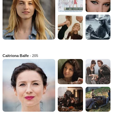
Caitriona Balfe
- 205