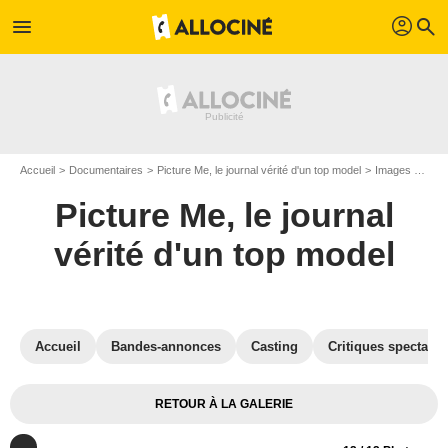
profil
menu
search
Accueil
Documentaires
Picture Me, le journal vérité d'un top model
Images du documentaire Picture Me, le journal vérité d'un top model
Picture Me, le journal
vérité d'un top model
Accueil
Bandes-annonces
Casting
Critiques spectateu
RETOUR À LA GALERIE