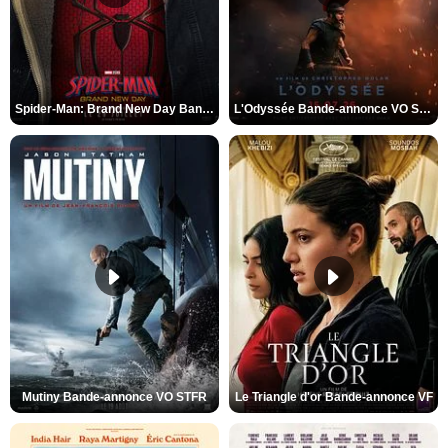
Spider-Man: Brand New Day Bande-annonce VO STFR
L'Odyssée Bande-annonce VO STFR
Mutiny Bande-annonce VO STFR
Le Triangle d'or Bande-annonce VF