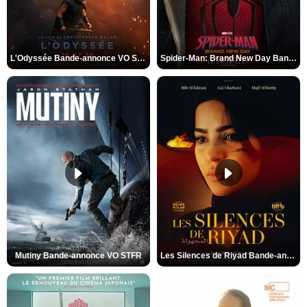
L'Odyssée Bande-annonce VO STFR
Spider-Man: Brand New Day Bande-annonce VO STFR
Mutiny Bande-annonce VO STFR
Les Silences de Riyad Bande-annonce VO STFR