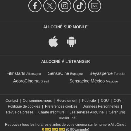
ALLOCINÉ SUR MOBILE
ALLOCINÉ À L'ÉTRANGER
Filmstarts
SensaCine
Beyazperde
Allemagne
Espagne
Turquie
AdoroCinema
Sensacine México
Brésil
Mexique
Contact
|
Qui sommes-nous
|
Recrutement
|
Publicité
|
CGU
|
CGV
|
Politique de cookies
|
Préférences cookies
|
Données Personnelles
|
Revue de presse
|
Charte d'écriture
|
Les services AlloCiné
|
Gérer Utiq
|
©AlloCiné
Retrouvez tous les horaires et infos de votre cinéma sur le numéro AlloCiné :
0 892 892 892
(0,90€/minute)