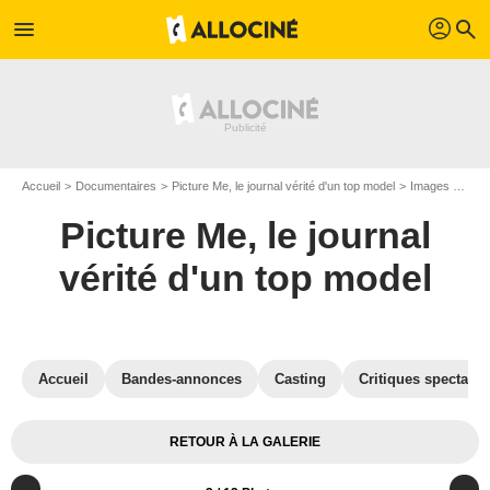
profil
menu
search
Accueil
Documentaires
Picture Me, le journal vérité d'un top model
Images du documentaire Picture Me, le journal vérité d'un top model
Picture Me, le journal
vérité d'un top model
Accueil
Bandes-annonces
Casting
Critiques spectateu
RETOUR À LA GALERIE