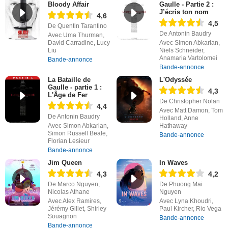
Bloody Affair
Gaulle - Partie 2 :
J’écris ton nom
4,6
4,5
De Quentin Tarantino
De Antonin Baudry
Avec Uma Thurman,
David Carradine, Lucy
Avec Simon Abkarian,
Liu
Niels Schneider,
Anamaria Vartolomei
Bande-annonce
Bande-annonce
La Bataille de
L'Odyssée
Gaulle - partie 1 :
4,3
L'Âge de Fer
De Christopher Nolan
4,4
Avec Matt Damon, Tom
De Antonin Baudry
Holland, Anne
Avec Simon Abkarian,
Hathaway
Simon Russell Beale,
Bande-annonce
Florian Lesieur
Bande-annonce
Jim Queen
In Waves
4,3
4,2
De Marco Nguyen,
De Phuong Mai
Nicolas Athane
Nguyen
Avec Alex Ramires,
Avec Lyna Khoudri,
Jérémy Gillet, Shirley
Paul Kircher, Rio Vega
Souagnon
Bande-annonce
Bande-annonce