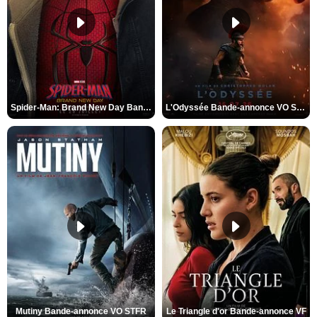
Spider-Man: Brand New Day Bande-annonce VO STFR
L'Odyssée Bande-annonce VO STFR
Mutiny Bande-annonce VO STFR
Le Triangle d'or Bande-annonce VF