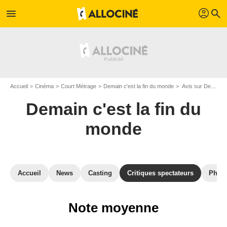
profil
menu
search
Accueil
Cinéma
Court Métrage
Demain c'est la fin du monde
Avis sur Demain c'est la fin du monde
Demain c'est la fin du
monde
Accueil
News
Casting
Critiques spectateurs
Phot
Note moyenne