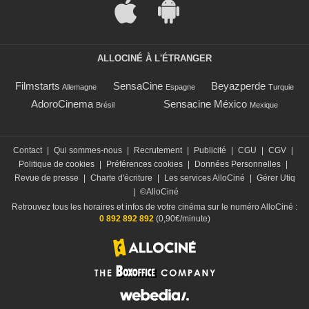
ALLOCINÉ À L'ÉTRANGER
Filmstarts
SensaCine
Beyazperde
Allemagne
Espagne
Turquie
AdoroCinema
Sensacine México
Brésil
Mexique
Contact
|
Qui sommes-nous
|
Recrutement
|
Publicité
|
CGU
|
CGV
|
Politique de cookies
|
Préférences cookies
|
Données Personnelles
|
Revue de presse
|
Charte d'écriture
|
Les services AlloCiné
|
Gérer Utiq
|
©AlloCiné
Retrouvez tous les horaires et infos de votre cinéma sur le numéro AlloCiné :
0 892 892 892
(0,90€/minute)