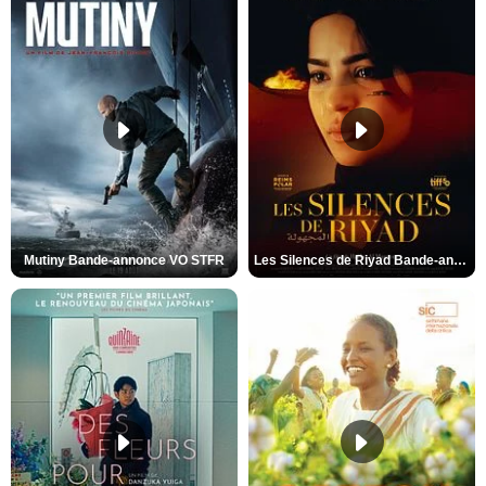
Mutiny Bande-annonce VO STFR
Les Silences de Riyad Bande-annonce VO STFR