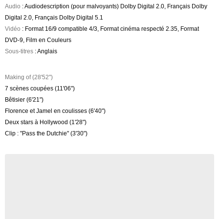
Audio
: Audiodescription (pour malvoyants) Dolby Digital 2.0, Français Dolby
Digital 2.0, Français Dolby Digital 5.1
Vidéo
: Format 16/9 compatible 4/3, Format cinéma respecté 2.35, Format
DVD-9, Film en Couleurs
Sous-titres
: Anglais
Making of (28'52")
7 scènes coupées (11'06")
Bêtisier (6'21")
Florence et Jamel en coulisses (6'40")
Deux stars à Hollywood (1'28")
Clip : "Pass the Dutchie" (3'30")