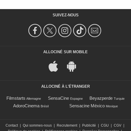
SUIVEZ-NOUS
ALLOCINÉ SUR MOBILE
ALLOCINÉ À L'ÉTRANGER
Filmstarts
SensaCine
Beyazperde
Allemagne
Espagne
Turquie
AdoroCinema
Sensacine México
Brésil
Mexique
Contact
|
Qui sommes-nous
|
Recrutement
|
Publicité
|
CGU
|
CGV
|