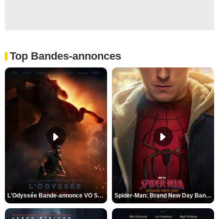
Top Bandes-annonces
L'Odyssée Bande-annonce VO STFR
Spider-Man: Brand New Day Bande-annonce VO STFR