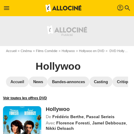
profil
menu
search
Accueil
Cinéma
Films Comédie
Hollywoo
Hollywoo en DVD
DVD Hollywoo
Hollywoo
Accueil
News
Bandes-annonces
Casting
Critiques
Voir toutes les offres DVD
Hollywoo
De
Frédéric Berthe
,
Pascal Serieis
Avec
Florence Foresti
,
Jamel Debbouze
,
Nikki Deloach