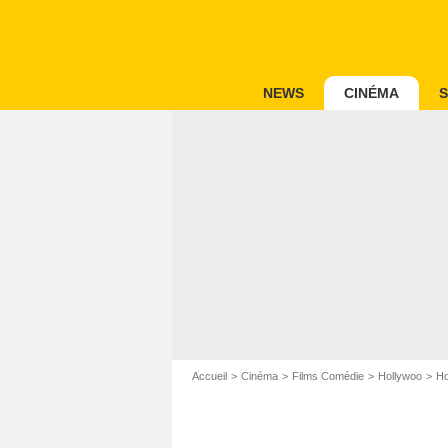
NEWS
CINÉMA
S
Accueil
Cinéma
Films Comédie
Hollywoo
Ho