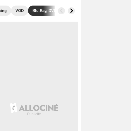
ming
VOD
Blu-Ray, DVD
Photos
Secrets de tournage