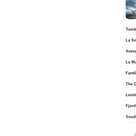
Tombé
La fi
Aven
La Ma
Fant
The D
Levit
Fjord
Soud