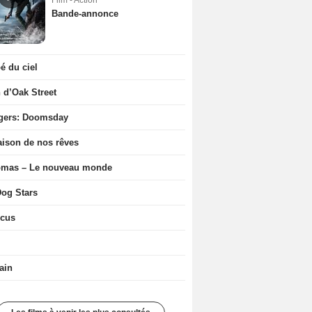
Film - Action
Bande-annonce
 du ciel
n d’Oak Street
gers: Doomsday
ison de nos rêves
ômas – Le nouveau monde
og Stars
icus
ain