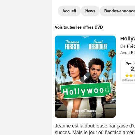
Accueil
News
Bandes-annonc
Voir toutes les offres DVD
Holly
De
Fré
Avec
Fl
Spect
2
8500 notes, 1
Jeanne est la doubleuse française d’u
succès. Mais le jour où l’actrice amér