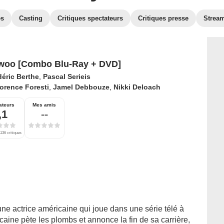
es
Casting
Critiques spectateurs
Critiques presse
Strea
woo [Combo Blu-Ray + DVD]
déric Berthe
,
Pascal Serieis
orence Foresti
,
Jamel Debbouze
,
Nikki Deloach
ateurs
Mes amis
,1
--
136 critiques
ne actrice américaine qui joue dans une série télé à
icaine pète les plombs et annonce la fin de sa carrière,