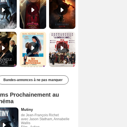
Le Triangle d'or Bande-annonce VF
Les Matins merveilleux Bande-annonce VF
De la Comédie-Française Teaser VF
Bandes-annonces à ne pas manquer
lms Prochainement au
néma
Mutiny
de Jean-François Richet
avec Jason Statham, Annabelle
Wallis