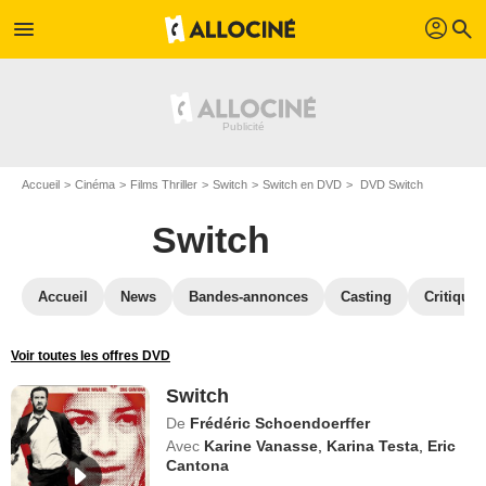
profil
menu
search
Accueil
Cinéma
Films Thriller
Switch
Switch en DVD
DVD Switch
Switch
Accueil
News
Bandes-annonces
Casting
Critiques
Voir toutes les offres DVD
Switch
De
Frédéric Schoendoerffer
Avec
Karine Vanasse
,
Karina Testa
,
Eric
Cantona