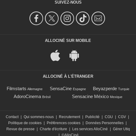
SUIVEZ-NOUS
ALLOCINÉ SUR MOBILE
ALLOCINÉ À L'ÉTRANGER
Filmstarts
SensaCine
Beyazperde
Allemagne
Espagne
Turquie
AdoroCinema
Sensacine México
Brésil
Mexique
Contact
|
Qui sommes-nous
|
Recrutement
|
Publicité
|
CGU
|
CGV
|
Politique de cookies
|
Préférences cookies
|
Données Personnelles
|
Revue de presse
|
Charte d'écriture
|
Les services AlloCiné
|
Gérer Utiq
|
©AlloCiné