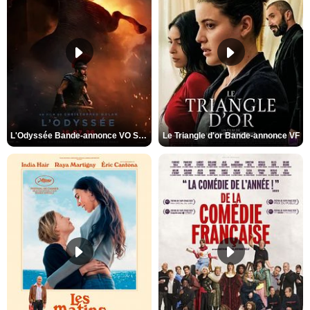
L'Odyssée Bande-annonce VO STFR
Le Triangle d'or Bande-annonce VF