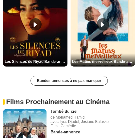
Les Silences de Riyad Bande-annonce VO STFR
Les Matins merveilleux Bande-annonce VF
Bandes-annonces à ne pas manquer
Films Prochainement au Cinéma
Tombé du ciel
de Mohamed Hamidi
avec Ilyes Djadel, Josiane Balasko
Film - Comédie
Bande-annonce