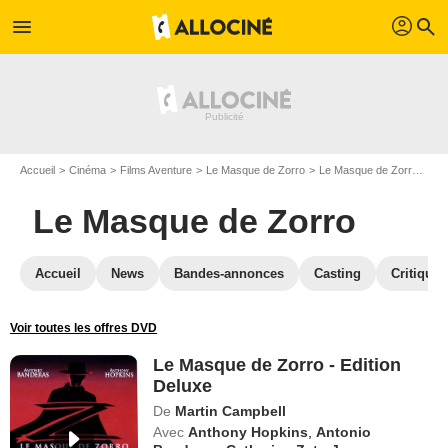
profil
menu
search
Accueil
Cinéma
Films Aventure
Le Masque de Zorro
Le Masque de Zorro en DVD
Le Masque de Zorro
Accueil
News
Bandes-annonces
Casting
Critiques
Voir toutes les offres DVD
Le Masque de Zorro - Edition
Deluxe
De
Martin Campbell
Avec
Anthony Hopkins
,
Antonio