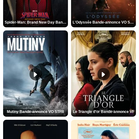
Spider-Man: Brand New Day Bande-annonce VO STFR
L'Odyssée Bande-annonce VO STFR
Mutiny Bande-annonce VO STFR
Le Triangle d'or Bande-annonce VF