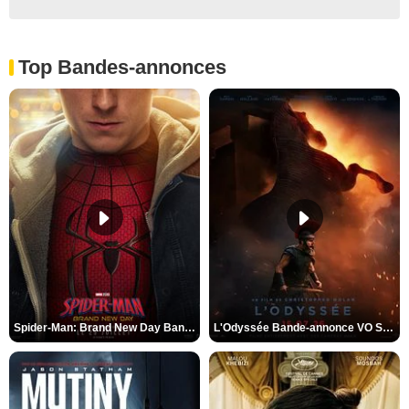
Top Bandes-annonces
Spider-Man: Brand New Day Bande-annonce VO STFR
L'Odyssée Bande-annonce VO STFR