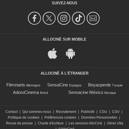
SUIVEZ-NOUS
ALLOCINÉ SUR MOBILE
ALLOCINÉ À L'ÉTRANGER
Filmstarts
SensaCine
Beyazperde
Allemagne
Espagne
Turquie
AdoroCinema
Sensacine México
Brésil
Mexique
Contact
|
Qui sommes-nous
|
Recrutement
|
Publicité
|
CGU
|
CGV
|
Politique de cookies
|
Préférences cookies
|
Données Personnelles
|
Revue de presse
|
Charte d'écriture
|
Les services AlloCiné
|
Gérer Utiq