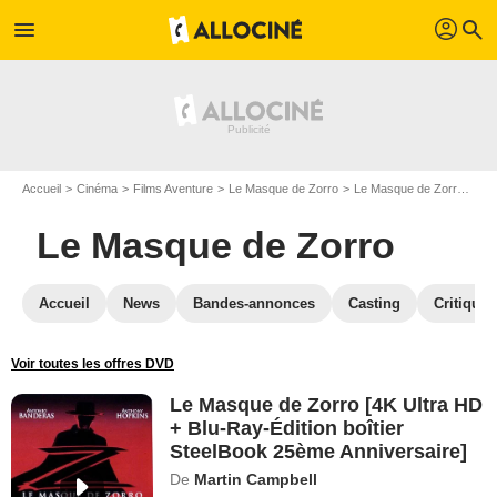
profil
menu
search
Accueil
Cinéma
Films Aventure
Le Masque de Zorro
Le Masque de Zorro en Blu Ray
Le Masque de Zorro
Accueil
News
Bandes-annonces
Casting
Critiques
Voir toutes les offres DVD
Le Masque de Zorro [4K Ultra HD
+ Blu-Ray-Édition boîtier
SteelBook 25ème Anniversaire]
De
Martin Campbell