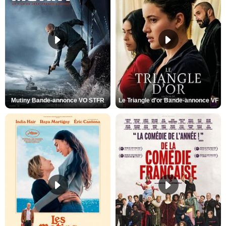
Mutiny Bande-annonce VO STFR
Le Triangle d'or Bande-annonce VF