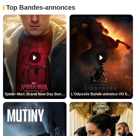
Top Bandes-annonces
Spider-Man: Brand New Day Bande-annonce VO STFR
L'Odyssée Bande-annonce VO STFR