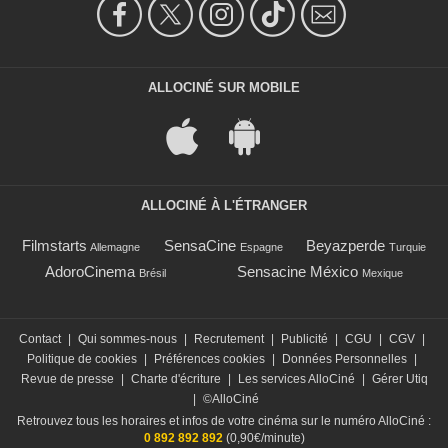
ALLOCINÉ SUR MOBILE
ALLOCINÉ À L'ÉTRANGER
Filmstarts
SensaCine
Beyazperde
Allemagne
Espagne
Turquie
AdoroCinema
Sensacine México
Brésil
Mexique
Contact
|
Qui sommes-nous
|
Recrutement
|
Publicité
|
CGU
|
CGV
|
Politique de cookies
|
Préférences cookies
|
Données Personnelles
|
Revue de presse
|
Charte d'écriture
|
Les services AlloCiné
|
Gérer Utiq
|
©AlloCiné
Retrouvez tous les horaires et infos de votre cinéma sur le numéro AlloCiné :
0 892 892 892
(0,90€/minute)