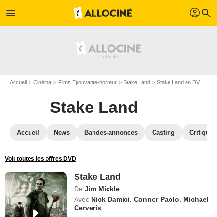
profil
menu
search
Accueil
Cinéma
Films Epouvante-horreur
Stake Land
Stake Land en DVD
DV
Stake Land
Accueil
News
Bandes-annonces
Casting
Critiques
Voir toutes les offres DVD
Stake Land
De
Jim Mickle
Avec
Nick Damici
,
Connor Paolo
,
Michael
Cerveris