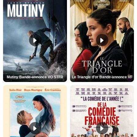
Mutiny Bande-annonce VO STFR
Le Triangle d'or Bande-annonce VF