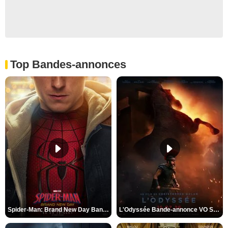
Top Bandes-annonces
Spider-Man: Brand New Day Bande-annonce VO STFR
L'Odyssée Bande-annonce VO STFR