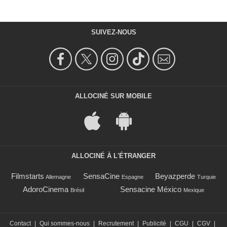
SUIVEZ-NOUS
ALLOCINÉ SUR MOBILE
ALLOCINÉ À L'ÉTRANGER
Filmstarts
SensaCine
Beyazperde
Allemagne
Espagne
Turquie
AdoroCinema
Sensacine México
Brésil
Mexique
Contact
|
Qui sommes-nous
|
Recrutement
|
Publicité
|
CGU
|
CGV
|