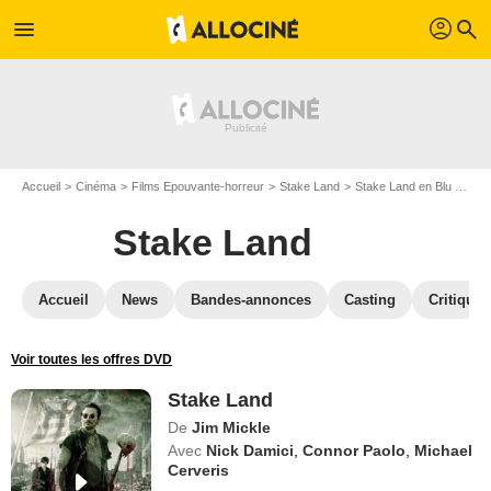
profil
menu
search
Accueil
Cinéma
Films Epouvante-horreur
Stake Land
Stake Land en Blu Ray
Stake Land
Accueil
News
Bandes-annonces
Casting
Critiques
Voir toutes les offres DVD
Stake Land
De
Jim Mickle
Avec
Nick Damici
,
Connor Paolo
,
Michael
Cerveris