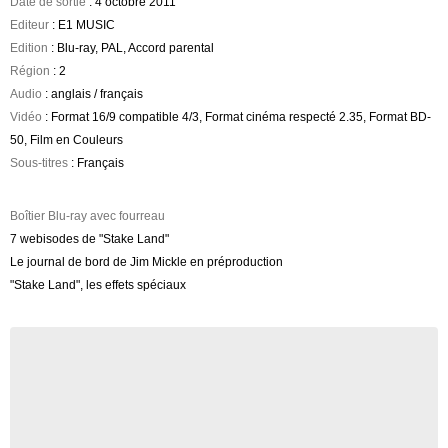
Date de sortie
: 4 octobre 2011
Editeur
: E1 MUSIC
Edition
: Blu-ray, PAL, Accord parental
Région
: 2
Audio
: anglais / français
Vidéo
: Format 16/9 compatible 4/3, Format cinéma respecté 2.35, Format BD-
50, Film en Couleurs
Sous-titres
: Français
Boîtier Blu-ray avec fourreau
7 webisodes de "Stake Land"
Le journal de bord de Jim Mickle en préproduction
"Stake Land", les effets spéciaux