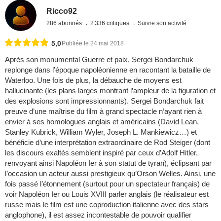
Ricco92
286 abonnés
2 336 critiques
Suivre son activité
5,0
Publiée le 24 mai 2018
Après son monumental Guerre et paix, Sergei Bondarchuk
replonge dans l’époque napoléonienne en racontant la bataille de
Waterloo. Une fois de plus, la débauche de moyens est
hallucinante (les plans larges montrant l’ampleur de la figuration et
des explosions sont impressionnants). Sergei Bondarchuk fait
preuve d’une maîtrise du film à grand spectacle n’ayant rien à
envier à ses homologues anglais et américains (David Lean,
Stanley Kubrick, William Wyler, Joseph L. Mankiewicz…) et
bénéficie d’une interprétation extraordinaire de Rod Steiger (dont
les discours exaltés semblent inspiré par ceux d’Adolf Hitler,
renvoyant ainsi Napoléon Ier à son statut de tyran), éclipsant par
l’occasion un acteur aussi prestigieux qu’Orson Welles. Ainsi, une
fois passé l’étonnement (surtout pour un spectateur français) de
voir Napoléon Ier ou Louis XVIII parler anglais (le réalisateur est
russe mais le film est une coproduction italienne avec des stars
anglophone), il est assez incontestable de pouvoir qualifier