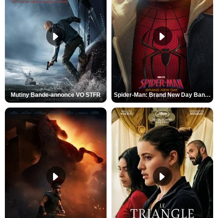
Mutiny Bande-annonce VO STFR
Spider-Man: Brand New Day Bande-annonce VO STFR