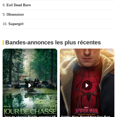
8.
Evil Dead Burn
9.
Obsession
10.
Supergirl
Bandes-annonces les plus récentes
Jour de chasse Bande-annonce VF
Spider-Man: Brand New Day Bande-annonce (3) VO STFR