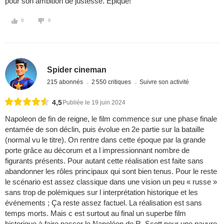
pour son ambition de justesse. Epique!
0
0
Spider cineman
215 abonnés
2 550 critiques
Suivre son activité
4,5
Publiée le 19 juin 2024
Napoleon de fin de reigne, le film commence sur une phase finale
entamée de son déclin, puis évolue en 2e partie sur la bataille
(normal vu le titre). On rentre dans cette époque par la grande
porte grâce au décorum et a l impressionnant nombre de
figurants présents. Pour autant cette réalisation est faite sans
abandonner les rôles principaux qui sont bien tenus. Pour le reste
le scénario est assez classique dans une vision un peu « russe »
sans trop de polémiques sur l interprétation historique et les
événements ; Ça reste assez factuel. La réalisation est sans
temps morts. Mais c est surtout au final un superbe film
historique à faire passer le Napoléon de R. Scott pour une pauvre