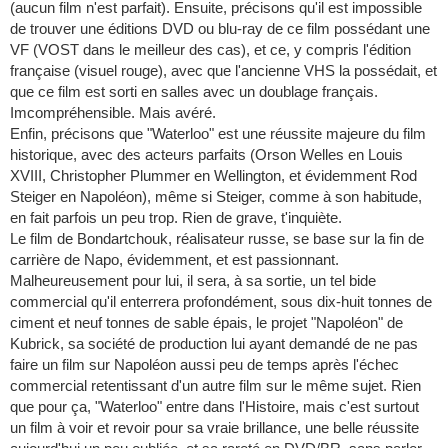
(aucun film n'est parfait). Ensuite, précisons qu'il est impossible
de trouver une éditions DVD ou blu-ray de ce film possédant une
VF (VOST dans le meilleur des cas), et ce, y compris l'édition
française (visuel rouge), avec que l'ancienne VHS la possédait, et
que ce film est sorti en salles avec un doublage français.
Imcompréhensible. Mais avéré.
Enfin, précisons que "Waterloo" est une réussite majeure du film
historique, avec des acteurs parfaits (Orson Welles en Louis
XVIII, Christopher Plummer en Wellington, et évidemment Rod
Steiger en Napoléon), même si Steiger, comme à son habitude,
en fait parfois un peu trop. Rien de grave, t'inquiète.
Le film de Bondartchouk, réalisateur russe, se base sur la fin de
carrière de Napo, évidemment, et est passionnant.
Malheureusement pour lui, il sera, à sa sortie, un tel bide
commercial qu'il enterrera profondément, sous dix-huit tonnes de
ciment et neuf tonnes de sable épais, le projet "Napoléon" de
Kubrick, sa société de production lui ayant demandé de ne pas
faire un film sur Napoléon aussi peu de temps après l'échec
commercial retentissant d'un autre film sur le même sujet. Rien
que pour ça, "Waterloo" entre dans l'Histoire, mais c'est surtout
un film à voir et revoir pour sa vraie brillance, une belle réussite