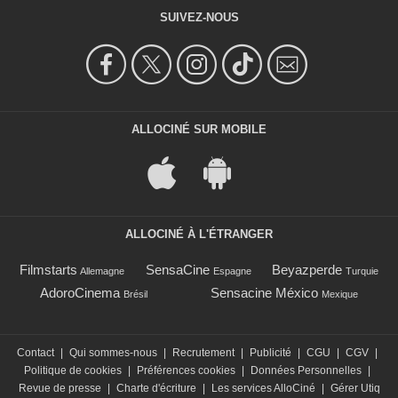
SUIVEZ-NOUS
ALLOCINÉ SUR MOBILE
ALLOCINÉ À L'ÉTRANGER
Filmstarts
SensaCine
Beyazperde
Allemagne
Espagne
Turquie
AdoroCinema
Sensacine México
Brésil
Mexique
Contact
|
Qui sommes-nous
|
Recrutement
|
Publicité
|
CGU
|
CGV
|
Politique de cookies
|
Préférences cookies
|
Données Personnelles
|
Revue de presse
|
Charte d'écriture
|
Les services AlloCiné
|
Gérer Utiq