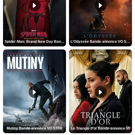
Spider-Man: Brand New Day Bande-annonce VO STFR
L'Odyssée Bande-annonce VO STFR
Mutiny Bande-annonce VO STFR
Le Triangle d'or Bande-annonce VF