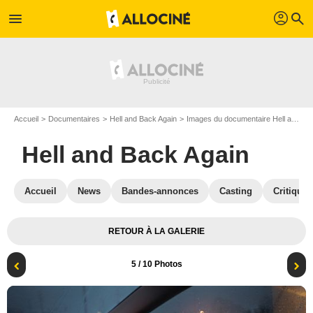
profil
menu
search
Accueil
Documentaires
Hell and Back Again
Images du documentaire Hell and Back Again
Hell and Back Again
Accueil
News
Bandes-annonces
Casting
Critiques
RETOUR À LA GALERIE
5
/ 10 Photos