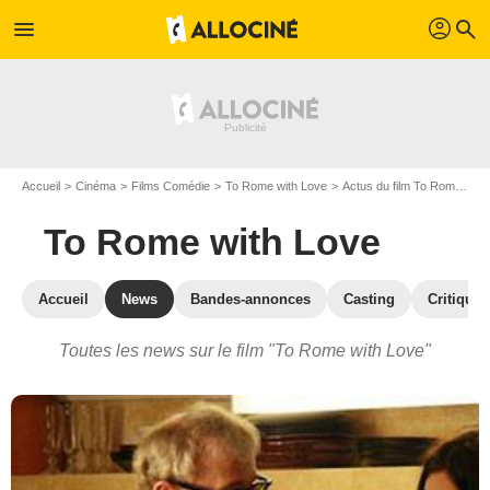
profil
menu
search
Accueil
Cinéma
Films Comédie
To Rome with Love
Actus du film To Rome with Love
To Rome with Love
Accueil
News
Bandes-annonces
Casting
Critiques
Toutes les news sur le film "To Rome with Love"