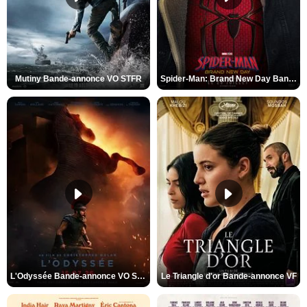
Mutiny Bande-annonce VO STFR
Spider-Man: Brand New Day Bande-annonce VO STFR
L'Odyssée Bande-annonce VO STFR
Le Triangle d'or Bande-annonce VF