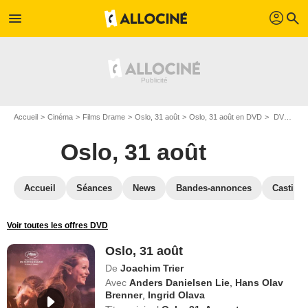
profil
menu
search
Accueil
Cinéma
Films Drame
Oslo, 31 août
Oslo, 31 août en DVD
DVD Oslo, 31 août
Oslo, 31 août
Accueil
Séances
News
Bandes-annonces
Casting
Voir toutes les offres DVD
Oslo, 31 août
De
Joachim Trier
Avec
Anders Danielsen Lie
,
Hans Olav
Brenner
,
Ingrid Olava