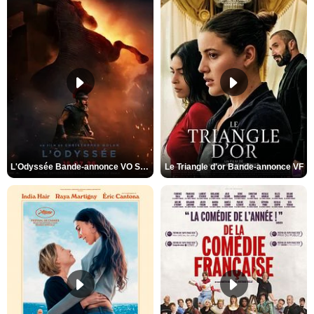
L'Odyssée Bande-annonce VO STFR
Le Triangle d'or Bande-annonce VF