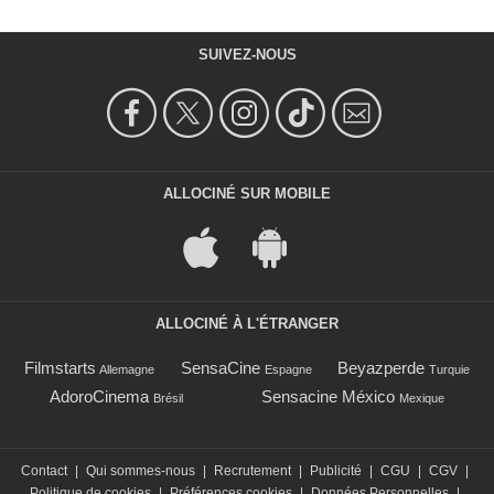
SUIVEZ-NOUS
ALLOCINÉ SUR MOBILE
ALLOCINÉ À L'ÉTRANGER
Filmstarts
SensaCine
Beyazperde
Allemagne
Espagne
Turquie
AdoroCinema
Sensacine México
Brésil
Mexique
Contact
|
Qui sommes-nous
|
Recrutement
|
Publicité
|
CGU
|
CGV
|
Politique de cookies
|
Préférences cookies
|
Données Personnelles
|