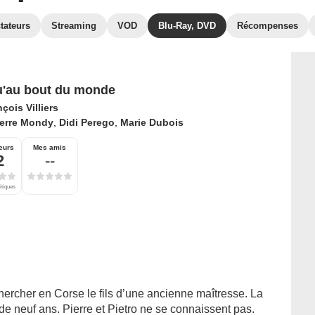
tateurs
Streaming
VOD
Blu-Ray, DVD
Récompenses
'au bout du monde
çois Villiers
ierre Mondy
,
Didi Perego
,
Marie Dubois
eurs
Mes amis
2
--
itiques
chercher en Corse le fils d’une ancienne maîtresse. La
 de neuf ans. Pierre et Pietro ne se connaissent pas.