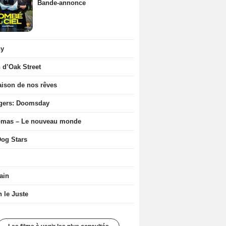
Bande-annonce
ny
n d’Oak Street
ison de nos rêves
gers: Doomsday
ômas – Le nouveau monde
og Stars
ain
n le Juste