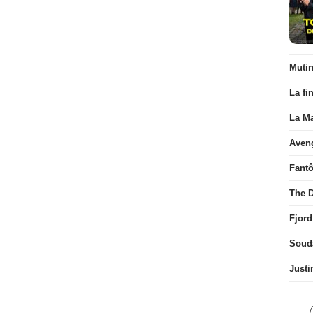
Muti
La fi
La Ma
Aven
Fant
The D
Fjord
Soud
Justi