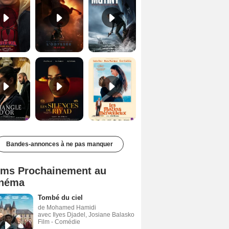
Le Triangle d'or Bande-annonce VF
Les Silences de Riyad Bande-annonce VO STFR
Les Matins merveilleux Bande-annonce VF
Bandes-annonces à ne pas manquer
lms Prochainement au
néma
Tombé du ciel
de Mohamed Hamidi
avec Ilyes Djadel, Josiane Balasko
Film - Comédie