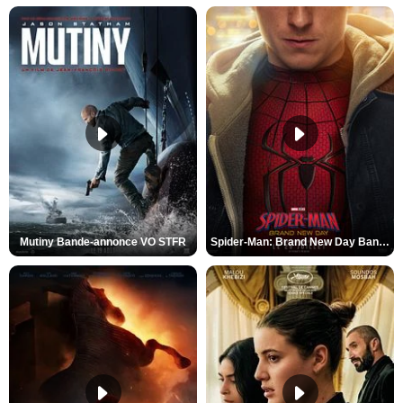
Mutiny Bande-annonce VO STFR
Spider-Man: Brand New Day Bande-annonce VO STFR