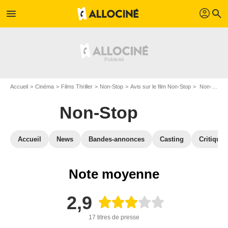
profil
menu
search
Accueil
Cinéma
Films Thriller
Non-Stop
Avis sur le film Non-Stop
Non-Stop : Critique presse
Non-Stop
Accueil
News
Bandes-annonces
Casting
Critiques
Note moyenne
2,9
17 titres de presse