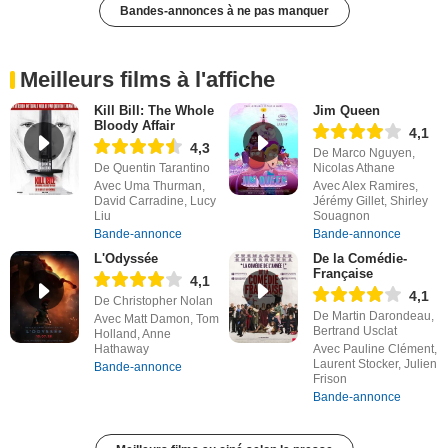
Bandes-annonces à ne pas manquer
Meilleurs films à l'affiche
Kill Bill: The Whole
Jim Queen
Bloody Affair
4,1
4,3
De Marco Nguyen,
De Quentin Tarantino
Nicolas Athane
Avec Uma Thurman,
Avec Alex Ramires,
David Carradine, Lucy
Jérémy Gillet, Shirley
Liu
Souagnon
Bande-annonce
Bande-annonce
L'Odyssée
De la Comédie-
Française
4,1
4,1
De Christopher Nolan
De Martin Darondeau,
Avec Matt Damon, Tom
Bertrand Usclat
Holland, Anne
Hathaway
Avec Pauline Clément,
Laurent Stocker, Julien
Bande-annonce
Frison
Bande-annonce