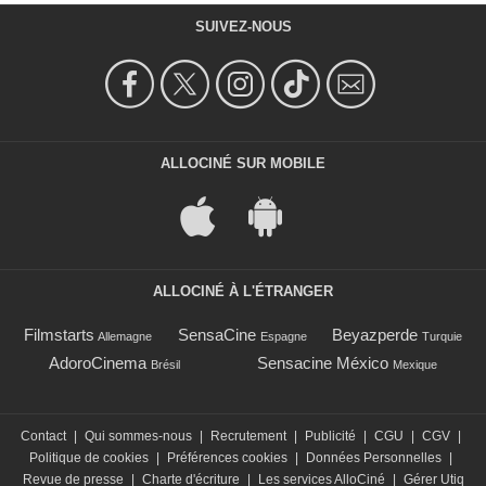
SUIVEZ-NOUS
ALLOCINÉ SUR MOBILE
ALLOCINÉ À L'ÉTRANGER
Filmstarts
SensaCine
Beyazperde
Allemagne
Espagne
Turquie
AdoroCinema
Sensacine México
Brésil
Mexique
Contact
|
Qui sommes-nous
|
Recrutement
|
Publicité
|
CGU
|
CGV
|
Politique de cookies
|
Préférences cookies
|
Données Personnelles
|
Revue de presse
|
Charte d'écriture
|
Les services AlloCiné
|
Gérer Utiq