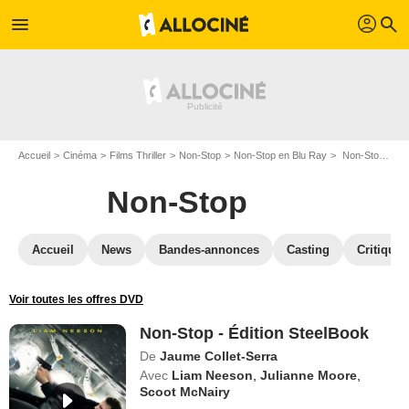
profil
menu
search
Accueil
Cinéma
Films Thriller
Non-Stop
Non-Stop en Blu Ray
Non-Stop - Édition SteelBook
Non-Stop
Accueil
News
Bandes-annonces
Casting
Critiques
Voir toutes les offres DVD
Non-Stop - Édition SteelBook
De
Jaume Collet-Serra
Avec
Liam Neeson
,
Julianne Moore
,
Scoot McNairy