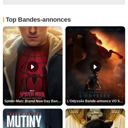
Top Bandes-annonces
Spider-Man: Brand New Day Bande-annonce VO STFR
L'Odyssée Bande-annonce VO STFR