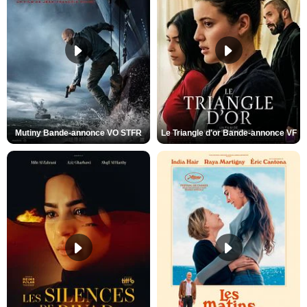
Mutiny Bande-annonce VO STFR
Le Triangle d'or Bande-annonce VF