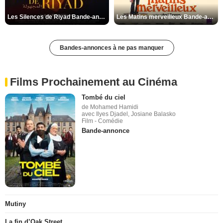
Les Silences de Riyad Bande-annonce VO STFR
Les Matins merveilleux Bande-annonce VF
Bandes-annonces à ne pas manquer
Films Prochainement au Cinéma
Tombé du ciel
de Mohamed Hamidi
avec Ilyes Djadel, Josiane Balasko
Film - Comédie
Bande-annonce
Mutiny
La fin d’Oak Street