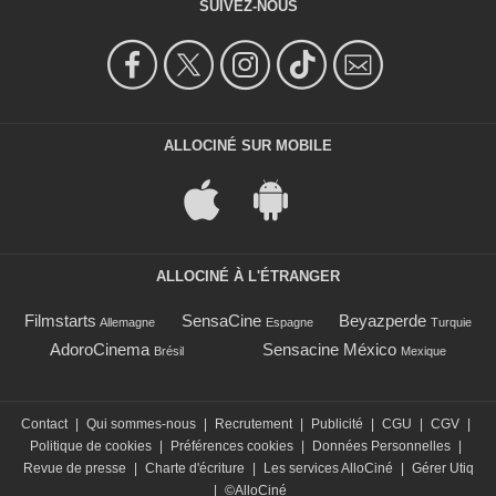
SUIVEZ-NOUS
ALLOCINÉ SUR MOBILE
ALLOCINÉ À L'ÉTRANGER
Filmstarts
SensaCine
Beyazperde
Allemagne
Espagne
Turquie
AdoroCinema
Sensacine México
Brésil
Mexique
Contact
|
Qui sommes-nous
|
Recrutement
|
Publicité
|
CGU
|
CGV
|
Politique de cookies
|
Préférences cookies
|
Données Personnelles
|
Revue de presse
|
Charte d'écriture
|
Les services AlloCiné
|
Gérer Utiq
|
©AlloCiné