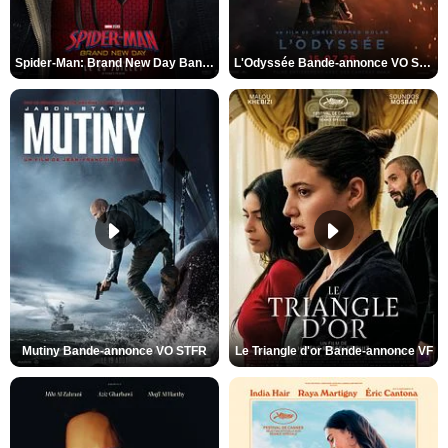
Spider-Man: Brand New Day Bande-annonce VO STFR
L'Odyssée Bande-annonce VO STFR
Mutiny Bande-annonce VO STFR
Le Triangle d'or Bande-annonce VF