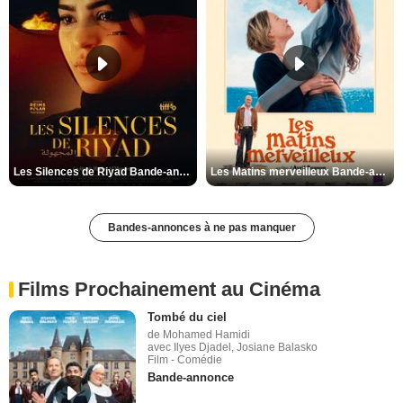
Les Silences de Riyad Bande-annonce VO STFR
Les Matins merveilleux Bande-annonce VF
Bandes-annonces à ne pas manquer
Films Prochainement au Cinéma
Tombé du ciel
de Mohamed Hamidi
avec Ilyes Djadel, Josiane Balasko
Film - Comédie
Bande-annonce