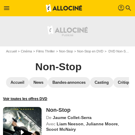
profil
menu
search
Accueil
Cinéma
Films Thriller
Non-Stop
Non-Stop en DVD
DVD Non-Stop
Non-Stop
Accueil
News
Bandes-annonces
Casting
Critiques
Voir toutes les offres DVD
Non-Stop
De
Jaume Collet-Serra
Avec
Liam Neeson
,
Julianne Moore
,
Scoot McNairy