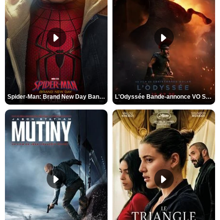
Spider-Man: Brand New Day Bande-annonce VO STFR
L'Odyssée Bande-annonce VO STFR