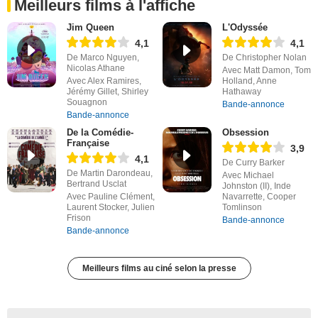
Meilleurs films à l'affiche
Jim Queen
L'Odyssée
4,1
4,1
De Marco Nguyen,
De Christopher Nolan
Nicolas Athane
Avec Matt Damon, Tom
Avec Alex Ramires,
Holland, Anne
Jérémy Gillet, Shirley
Hathaway
Souagnon
Bande-annonce
Bande-annonce
De la Comédie-
Obsession
Française
3,9
4,1
De Curry Barker
De Martin Darondeau,
Avec Michael
Bertrand Usclat
Johnston (II), Inde
Avec Pauline Clément,
Navarrette, Cooper
Laurent Stocker, Julien
Tomlinson
Frison
Bande-annonce
Bande-annonce
Meilleurs films au ciné selon la presse