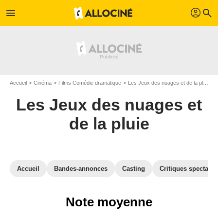
profil
menu
search
Accueil
Cinéma
Films Comédie dramatique
Les Jeux des nuages et de la pluie
Les Jeux des nuages et
de la pluie
Accueil
Bandes-annonces
Casting
Critiques spectateu
Note moyenne