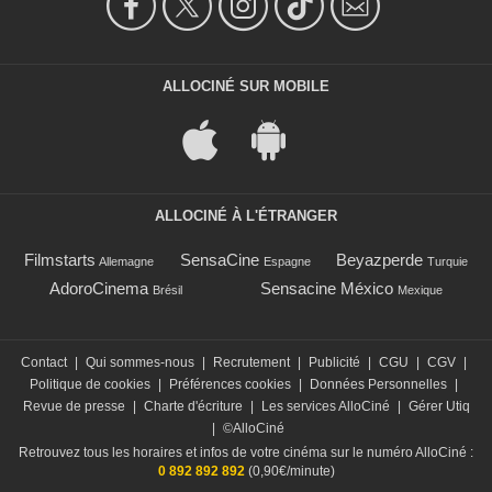
ALLOCINÉ SUR MOBILE
ALLOCINÉ À L'ÉTRANGER
Filmstarts
SensaCine
Beyazperde
Allemagne
Espagne
Turquie
AdoroCinema
Sensacine México
Brésil
Mexique
Contact
|
Qui sommes-nous
|
Recrutement
|
Publicité
|
CGU
|
CGV
|
Politique de cookies
|
Préférences cookies
|
Données Personnelles
|
Revue de presse
|
Charte d'écriture
|
Les services AlloCiné
|
Gérer Utiq
|
©AlloCiné
Retrouvez tous les horaires et infos de votre cinéma sur le numéro AlloCiné :
0 892 892 892
(0,90€/minute)