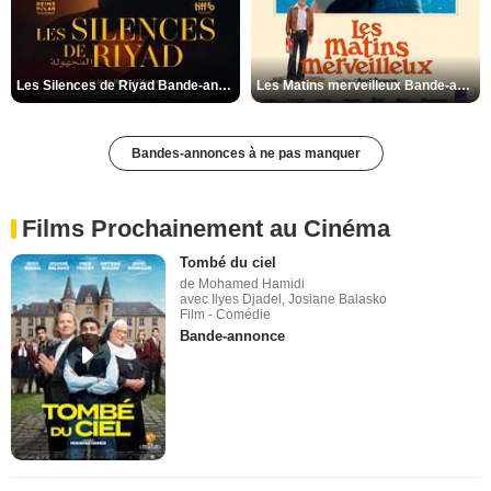
Les Silences de Riyad Bande-annonce VO STFR
Les Matins merveilleux Bande-annonce VF
Bandes-annonces à ne pas manquer
Films Prochainement au Cinéma
Tombé du ciel
de Mohamed Hamidi
avec Ilyes Djadel, Josiane Balasko
Film - Comédie
Bande-annonce