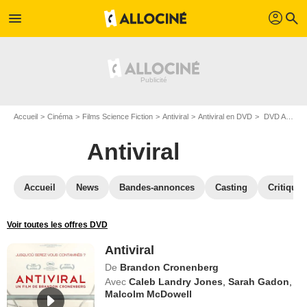
profil
menu
search
Accueil
Cinéma
Films Science Fiction
Antiviral
Antiviral en DVD
DVD Antiviral
Antiviral
Accueil
News
Bandes-annonces
Casting
Critiques
Voir toutes les offres DVD
Antiviral
De
Brandon Cronenberg
Avec
Caleb Landry Jones
,
Sarah Gadon
,
Malcolm McDowell