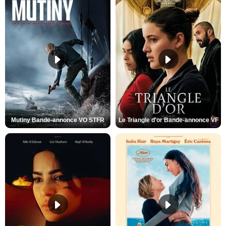
Mutiny Bande-annonce VO STFR
Le Triangle d'or Bande-annonce VF