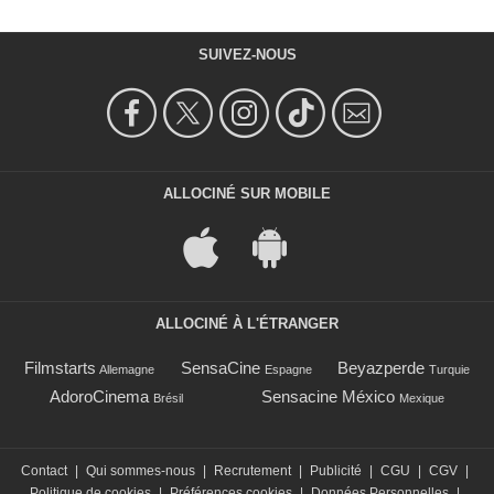
SUIVEZ-NOUS
ALLOCINÉ SUR MOBILE
ALLOCINÉ À L'ÉTRANGER
Filmstarts
SensaCine
Beyazperde
Allemagne
Espagne
Turquie
AdoroCinema
Sensacine México
Brésil
Mexique
Contact
|
Qui sommes-nous
|
Recrutement
|
Publicité
|
CGU
|
CGV
|
Politique de cookies
|
Préférences cookies
|
Données Personnelles
|