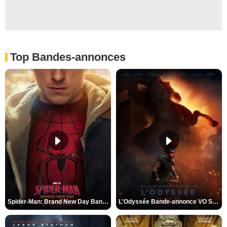
Top Bandes-annonces
Spider-Man: Brand New Day Bande-annonce VO STFR
L'Odyssée Bande-annonce VO STFR