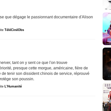
aise que dégage le passionnant documentaire d'Alison
site
TéléCinéObs
erver, tant on y sent ce que l'on trouve
riorité, presque cette morgue, américaine, fière de
e de tenir son dissident chinois de service, réprouvé
rotège son poussin.
site
L'Humanité