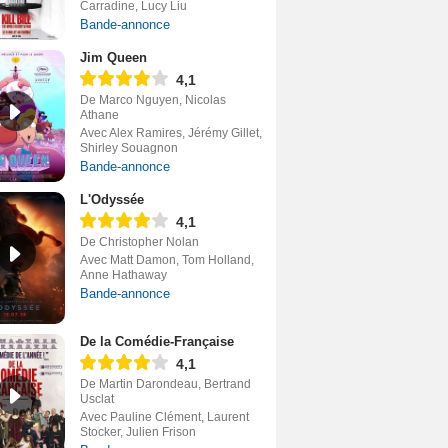
Carradine, Lucy Liu
Bande-annonce
Jim Queen
4,1
De Marco Nguyen, Nicolas
Athane
Avec Alex Ramires, Jérémy Gillet,
Shirley Souagnon
Bande-annonce
L'Odyssée
4,1
De Christopher Nolan
Avec Matt Damon, Tom Holland,
Anne Hathaway
Bande-annonce
De la Comédie-Française
4,1
De Martin Darondeau, Bertrand
Usclat
Avec Pauline Clément, Laurent
Stocker, Julien Frison