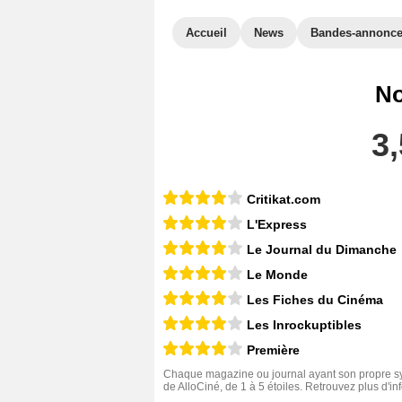
Accueil
News
Bandes-annonc
No
3,
Critikat.com
L'Express
Le Journal du Dimanche
Le Monde
Les Fiches du Cinéma
Les Inrockuptibles
Première
Chaque magazine ou journal ayant son propre sys
de AlloCiné, de 1 à 5 étoiles. Retrouvez plus d'i