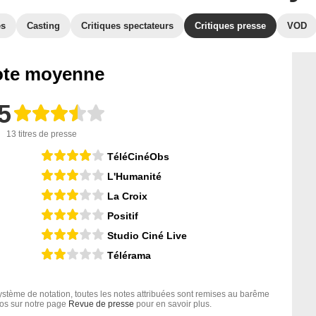
es
Casting
Critiques spectateurs
Critiques presse
VOD
te moyenne
5
13 titres de presse
TéléCinéObs
L'Humanité
La Croix
Positif
Studio Ciné Live
Télérama
tème de notation, toutes les notes attribuées sont remises au barême
nfos sur notre page
Revue de presse
pour en savoir plus.