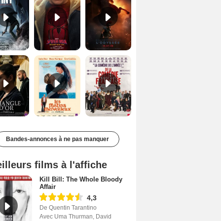
Le Triangle d'or Bande-annonce VF
Les Matins merveilleux Bande-annonce VF
De la Comédie-Française Teaser VF
Bandes-annonces à ne pas manquer
illeurs films à l'affiche
Kill Bill: The Whole Bloody
Affair
4,3
De Quentin Tarantino
Avec Uma Thurman, David