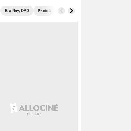
Blu-Ray, DVD
Photos
Secrets de tournage
Box Office